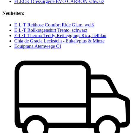
FLECK Dressurgerte EVO CARBON schwarz
Neuheiten:
E·L·T Reithose Comfort Ride Glam, weiß
E·L·T Rollkragenshirt Trento, schwarz
E·L·T Thermo Teddy-Reitleggings Rica, tiefblau
Chia de Gracia Leckstein - Eukalyptus & Minze
Equiprana Atemwege Öl