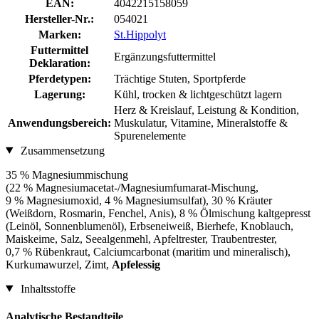
EAN:
4042215158059
Hersteller-Nr.:
054021
Marken:
St.Hippolyt
Futtermittel
Ergänzungsfuttermittel
Deklaration:
Pferdetypen:
Trächtige Stuten, Sportpferde
Lagerung:
Kühl, trocken & lichtgeschützt lagern
Herz & Kreislauf, Leistung & Kondition,
Anwendungsbereich:
Muskulatur, Vitamine, Mineralstoffe &
Spurenelemente
Zusammensetzung
35 % Magnesiummischung
(22 % Magnesiumacetat-/Magnesiumfumarat-Mischung,
9 % Magnesiumoxid, 4 % Magnesiumsulfat), 30 % Kräuter
(Weißdorn, Rosmarin, Fenchel, Anis), 8 % Ölmischung kaltgepresst
(Leinöl, Sonnenblumenöl), Erbseneiweiß, Bierhefe, Knoblauch,
Maiskeime, Salz, Seealgenmehl, Apfeltrester, Traubentrester,
0,7 % Rübenkraut, Calciumcarbonat (maritim und mineralisch),
Kurkumawurzel, Zimt,
Apfelessig
Inhaltsstoffe
Analytische Bestandteile