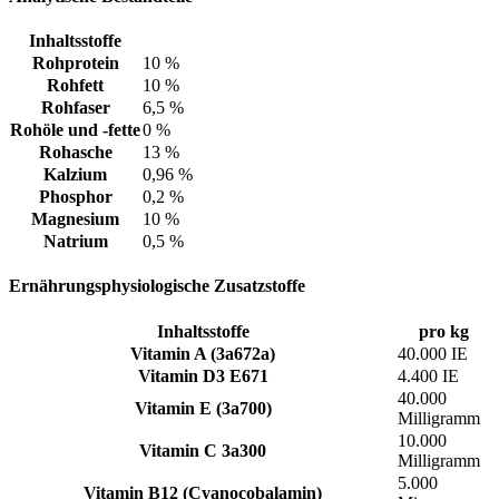
Inhaltsstoffe
Rohprotein
10 %
Rohfett
10 %
Rohfaser
6,5 %
Rohöle und -fette
0 %
Rohasche
13 %
Kalzium
0,96 %
Phosphor
0,2 %
Magnesium
10 %
Natrium
0,5 %
Ernährungsphysiologische Zusatzstoffe
Inhaltsstoffe
pro kg
Vitamin A (3a672a)
40.000 IE
Vitamin D3 E671
4.400 IE
40.000
Vitamin E (3a700)
Milligramm
10.000
Vitamin C 3a300
Milligramm
5.000
Vitamin B12 (Cyanocobalamin)