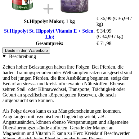
€ 36,99
(€ 36,99 /
St.Hippolyt Makor, 1 kg
kg)
St.Hippolyt St. Hippolyt Vitamin E + Selen,
€ 34,99
1 kg
(€ 34,99 / kg)
Gesamtpreis:
€ 71,98
Beide in den Warenkorb
Beschreibung
Zeiten hoher Belastungen haben ihre Folgen. Bei Pferden, die
harten Trainingsperioden oder Wettkampfeinsätzen ausgesetzt sind
und bei jungen Pferden, die ihre Ausbildung beginnen, steigt der
Bedarf an stress– und kreislaufrelevanten Nährstoffen. Ebenso
zehren Stall- oder Klimawechsel, Transporte, Trächtigkeit oder
Geburt an spezifischen körpereigenen Reserven, die rasch
aufgebraucht sein können.
Als Folge davon kann es zu Mangelerscheinungen kommen.
Angefangen mit psychischem Ungleichgewicht, z.B.
Angstzuständen, können ebenso Verspannungen und allgemeine
Übersäuerungszustände auftreten. Gerade der Mangel an
Magnesium und Vitamin E kann zu Herz-Kreislauf-Beschwerden
führen, die sich beim Pferd in angelaufenen Beinen,