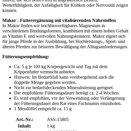
Wetterfühligkeit, der Anfälligkeit für Koliken oder Nervosität zeigen
können.
Makor - Futterergänzung mit vitalisierenden Nährstoffen
In Makor finden wir hochbioverfügbares Magnesium in
verschiedenen Bindungsformen, kombiniert mit einem hohen Gehalt
an Vitamin E und wertvollen Nahrungskräutern. Makor eignet sich
für junge Pferde in der Ausbildung, bei Hochleistungs-, Sport- und
älteren Pferden zur besseren Bewältigung der Alltagsanforderungen.
Fütterungsempfehlung:
Ca. 5 g je 100 kg Körpergewicht und Tag mit dem
Krippenfutter vermischt anbieten.
Hinweis: Im Bedarfsfall kann vorübergehend auch die
doppelte Menge gegeben werden.
Nicht zur bedarfsdeckenden Mineralisierung geeignet.
Die empfohlene Fütterungsdauer beträgt ca. 2-4 Wochen.
Es wird empfohlen, vor der Verwendung oder Verlängerung
der Fütterungsdauer den Rat eines Fachmanns einzuholen.
1 Messlöffel entspricht ca. 15 g
Art.-Nr.:
ASS-15805
Inhalt:
1 kg