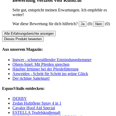
Bewertung verfasst von Kund:in
Sehr gut, entspricht meinen Erwartungen. Ich empfehle es
weiter!
War diese Bewertung für dich hilfreich?
(0)
(0)
Ja
Nein
Alle Erfahrungsberichte anzeigen
Dieses Produkt bewerten
Aus unserem Magazin:
Ingwer - schmerzstillender Entzündungshemmer
Ohren-Spiel: Mit Pferden sprechen
Häufige Irrtümer bei der Pferdefütterung
Anweiden - Schritt für Schritt ins grüne Glück
Der richtige Sattelgurt!
EquusVitalis entdecken:
DERBY
Zedan Hufpflege Spray 4 in 1
Cavalor Hoof Aid Special
ESTELLA Teufelskrallensaft