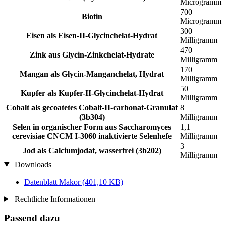
Microgramm
700
Biotin
Microgramm
300
Eisen als Eisen-II-Glycinchelat-Hydrat
Milligramm
470
Zink aus Glycin-Zinkchelat-Hydrate
Milligramm
170
Mangan als Glycin-Manganchelat, Hydrat
Milligramm
50
Kupfer als Kupfer-II-Glycinchelat-Hydrat
Milligramm
Cobalt als gecoatetes Cobalt-II-carbonat-Granulat
8
(3b304)
Milligramm
Selen in organischer Form aus Saccharomyces
1,1
cerevisiae CNCM I-3060 inaktivierte Selenhefe
Milligramm
3
Jod als Calciumjodat, wasserfrei (3b202)
Milligramm
Downloads
Datenblatt Makor
(401,10 KB)
Rechtliche Informationen
Passend dazu