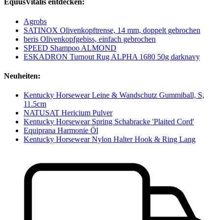
EquusVitalis entdecken:
Agrobs
SATINOX Olivenkopftrense, 14 mm, doppelt gebrochen
beris Olivenkopfgebiss, einfach gebrochen
SPEED Shampoo ALMOND
ESKADRON Turnout Rug ALPHA 1680 50g darknavy
Neuheiten:
Kentucky Horsewear Leine & Wandschutz Gummiball, S,
11.5cm
NATUSAT Hericium Pulver
Kentucky Horsewear Spring Schabracke 'Plaited Cord'
Equiprana Harmonie Öl
Kentucky Horsewear Nylon Halter Hook & Ring Lang