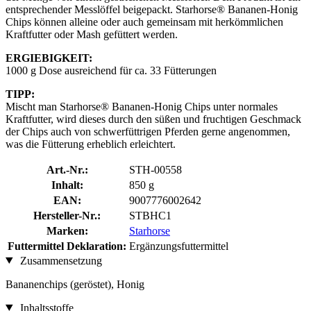
entsprechender Messlöffel beigepackt. Starhorse® Bananen-Honig
Chips können alleine oder auch gemeinsam mit herkömmlichen
Kraftfutter oder Mash gefüttert werden.
ERGIEBIGKEIT:
1000 g Dose ausreichend für ca. 33 Fütterungen
TIPP:
Mischt man Starhorse® Bananen-Honig Chips unter normales
Kraftfutter, wird dieses durch den süßen und fruchtigen Geschmack
der Chips auch von schwerfüttrigen Pferden gerne angenommen,
was die Fütterung erheblich erleichtert.
Art.-Nr.:
STH-00558
Inhalt:
850 g
EAN:
9007776002642
Hersteller-Nr.:
STBHC1
Marken:
Starhorse
Futtermittel Deklaration:
Ergänzungsfuttermittel
Zusammensetzung
Bananenchips (geröstet), Honig
Inhaltsstoffe