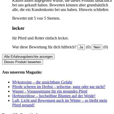
Käufer:innen abgegeben wurde, die dieses Produkt tatsächlich
bei uns gekauft haben. Bewerten können aber grundsätzlich
alle, die ein Kundenkonto bei uns haben.
Hinweis schließen
Bewertet mit 5 von 5 Sternen.
lecker
für Pferd und Reiter einfach lecker.
War diese Bewertung für dich hilfreich?
(0)
(0)
Ja
Nein
Alle Erfahrungsberichte anzeigen
Dieses Produkt bewerten
Aus unserem Magazin:
Mykotoxine – die unsichtbare Gefahr
Pferde scheren im Herbst – teilweise, ganz oder gar nicht?
Wasser - Voraussetzung für ein gesundes Pferd
Herbstzeitlose – hochgiftige Blumen auf der Weide!
Luft, Licht und Bewegung auch im Winter – so bleibt mein
Pferd gesund!