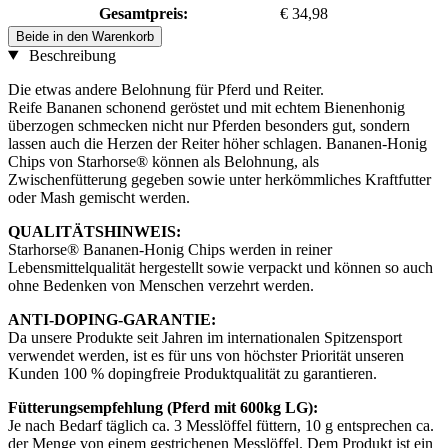
Gesamtpreis:
€ 34,98
Beide in den Warenkorb
Beschreibung
Die etwas andere Belohnung für Pferd und Reiter.
Reife Bananen schonend geröstet und mit echtem Bienenhonig
überzogen schmecken nicht nur Pferden besonders gut, sondern
lassen auch die Herzen der Reiter höher schlagen. Bananen-Honig
Chips von Starhorse® können als Belohnung, als
Zwischenfütterung gegeben sowie unter herkömmliches Kraftfutter
oder Mash gemischt werden.
QUALITÄTSHINWEIS:
Starhorse® Bananen-Honig Chips werden in reiner
Lebensmittelqualität hergestellt sowie verpackt und können so auch
ohne Bedenken von Menschen verzehrt werden.
ANTI-DOPING-GARANTIE:
Da unsere Produkte seit Jahren im internationalen Spitzensport
verwendet werden, ist es für uns von höchster Priorität unseren
Kunden 100 % dopingfreie Produktqualität zu garantieren.
Fütterungsempfehlung (Pferd mit 600kg LG):
Je nach Bedarf täglich ca. 3 Messlöffel füttern, 10 g entsprechen ca.
der Menge von einem gestrichenen Messlöffel. Dem Produkt ist ein