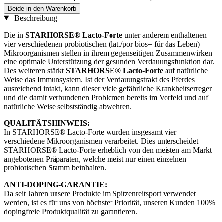
Beide in den Warenkorb
Beschreibung
Die in
STARHORSE® Lacto-Forte
unter anderem enthaltenen
vier verschiedenen probiotischen (lat./por bios= für das Leben)
Mikroorganismen stellen in ihrem gegenseitigen Zusammenwirken
eine optimale Unterstützung der gesunden Verdauungsfunktion dar.
Des weiteren stärkt
STARHORSE® Lacto-Forte
auf natürliche
Weise das Immunsystem. Ist der Verdauungstrakt des Pferdes
ausreichend intakt, kann dieser viele gefährliche Krankheitserreger
und die damit verbundenen Problemen bereits im Vorfeld und auf
natürliche Weise selbstständig abwehren.
QUALITÄTSHINWEIS:
In STARHORSE® Lacto-Forte wurden insgesamt vier
verschiedene Mikroorganismen verarbeitet. Dies unterscheidet
STARHORSE® Lacto-Forte erheblich von den meisten am Markt
angebotenen Präparaten, welche meist nur einen einzelnen
probiotischen Stamm beinhalten.
ANTI-DOPING-GARANTIE:
Da seit Jahren unsere Produkte im Spitzenreitsport verwendet
werden, ist es für uns von höchster Priorität, unseren Kunden 100%
dopingfreie Produktqualität zu garantieren.