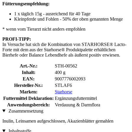
Fütterungsempfehlung:
1 x täglich 15g - ausreichend für 40 Tage
Kleinpferde und Fohlen - 50% der oben genannten Menge
* wenn vom Tierarzt nicht anders empfohlen
PROFI-TIPP:
In Versuche hat sich die Kombination von STARHORSE® Lacto-
Forte mit dem aus der Starhorse® Produktpalette erhältlichen
Bierhefe oder Balance Lebendhefe als äußerst positiv erwiesen.
Art.-Nr.:
STH-00562
Inhalt:
400 g
EAN:
9007776002093
Hersteller-Nr.:
STLAF6
Marken:
Starhorse
Futtermittel Deklaration:
Ergänzungsfuttermittel
Anwendungsbereich:
Verdauung & Darmflora
Zusammensetzung
Inulin, Leinsamen aufgeschlossen, Akazienblätter gemahlen
Inhaltsstoffe