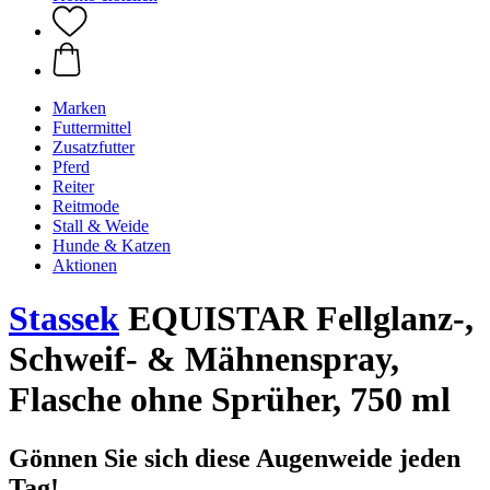
Marken
Futtermittel
Zusatzfutter
Pferd
Reiter
Reitmode
Stall & Weide
Hunde & Katzen
Aktionen
Stassek
EQUISTAR Fellglanz-,
Schweif- & Mähnenspray,
Flasche ohne Sprüher, 750 ml
Gönnen Sie sich diese Augenweide jeden
Tag!