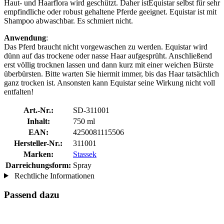
Haut- und Haarflora wird geschützt. Daher istEquistar selbst für sehr
empfindliche oder robust gehaltene Pferde geeignet. Equistar ist mit
Shampoo abwaschbar. Es schmiert nicht.
Anwendung
:
Das Pferd braucht nicht vorgewaschen zu werden. Equistar wird
dünn auf das trockene oder nasse Haar aufgesprüht. Anschließend
erst völlig trocknen lassen und dann kurz mit einer weichen Bürste
überbürsten. Bitte warten Sie hiermit immer, bis das Haar tatsächlich
ganz trocken ist. Ansonsten kann Equistar seine Wirkung nicht voll
entfalten!
Art.-Nr.:
SD-311001
Inhalt:
750 ml
EAN:
4250081115506
Hersteller-Nr.:
311001
Marken:
Stassek
Darreichungsform:
Spray
Rechtliche Informationen
Passend dazu