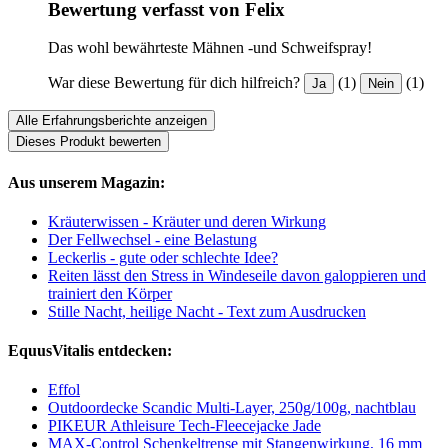
Bewertung verfasst von Felix
Das wohl bewährteste Mähnen -und Schweifspray!
War diese Bewertung für dich hilfreich?
(1)
(1)
Ja
Nein
Alle Erfahrungsberichte anzeigen
Dieses Produkt bewerten
Aus unserem Magazin:
Kräuterwissen - Kräuter und deren Wirkung
Der Fellwechsel - eine Belastung
Leckerlis - gute oder schlechte Idee?
Reiten lässt den Stress in Windeseile davon galoppieren und
trainiert den Körper
Stille Nacht, heilige Nacht - Text zum Ausdrucken
EquusVitalis entdecken:
Effol
Outdoordecke Scandic Multi-Layer, 250g/100g, nachtblau
PIKEUR Athleisure Tech-Fleecejacke Jade
MAX-Control Schenkeltrense mit Stangenwirkung, 16 mm