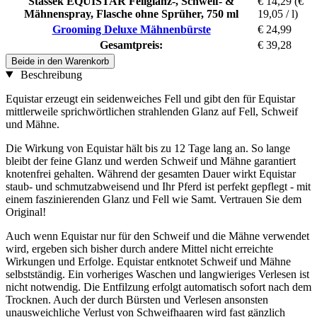
Stassek EQUISTAR Fellglanz-, Schweif- &
€ 14,29
(€
Mähnenspray, Flasche ohne Sprüher, 750 ml
19,05 / l)
Grooming Deluxe Mähnenbürste
€ 24,99
Gesamtpreis:
€ 39,28
Beide in den Warenkorb
Beschreibung
Equistar erzeugt ein seidenweiches Fell und gibt den für Equistar
mittlerweile sprichwörtlichen strahlenden Glanz auf Fell, Schweif
und Mähne.
Die Wirkung von Equistar hält bis zu 12 Tage lang an. So lange
bleibt der feine Glanz und werden Schweif und Mähne garantiert
knotenfrei gehalten. Während der gesamten Dauer wirkt Equistar
staub- und schmutzabweisend und Ihr Pferd ist perfekt gepflegt - mit
einem faszinierenden Glanz und Fell wie Samt. Vertrauen Sie dem
Original!
Auch wenn Equistar nur für den Schweif und die Mähne verwendet
wird, ergeben sich bisher durch andere Mittel nicht erreichte
Wirkungen und Erfolge. Equistar entknotet Schweif und Mähne
selbstständig. Ein vorheriges Waschen und langwieriges Verlesen ist
nicht notwendig. Die Entfilzung erfolgt automatisch sofort nach dem
Trocknen. Auch der durch Bürsten und Verlesen ansonsten
unausweichliche Verlust von Schweifhaaren wird fast gänzlich