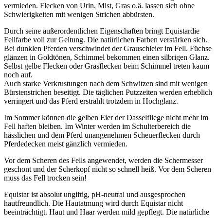
vermieden. Flecken von Urin, Mist, Gras o.ä. lassen sich ohne
Schwierigkeiten mit wenigen Strichen abbürsten.
Durch seine außerordentlichen Eigenschaften bringt Equistardie
Fellfarbe voll zur Geltung. Die natürlichen Farben verstärken sich.
Bei dunklen Pferden verschwindet der Grauschleier im Fell. Füchse
glänzen in Goldtönen, Schimmel bekommen einen silbrigen Glanz.
Selbst gelbe Flecken oder Grasflecken beim Schimmel treten kaum
noch auf.
Auch starke Verkrustungen nach dem Schwitzen sind mit wenigen
Bürstenstrichen beseitigt. Die täglichen Putzzeiten werden erheblich
verringert und das Pferd erstrahlt trotzdem in Hochglanz.
Im Sommer können die gelben Eier der Dasselfliege nicht mehr im
Fell haften bleiben. Im Winter werden im Schulterbereich die
hässlichen und dem Pferd unangenehmen Scheuerflecken durch
Pferdedecken meist gänzlich vermieden.
Vor dem Scheren des Fells angewendet, werden die Schermesser
geschont und der Scherkopf nicht so schnell heiß. Vor dem Scheren
muss das Fell trocken sein!
Equistar ist absolut ungiftig, pH-neutral und ausgesprochen
hautfreundlich. Die Hautatmung wird durch Equistar nicht
beeinträchtigt. Haut und Haar werden mild gepflegt. Die natürliche