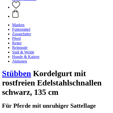
Marken
Futtermittel
Zusatzfutter
Pferd
Reiter
Reitmode
Stall & Weide
Hunde & Katzen
Aktionen
Stübben
Kordelgurt mit
rostfreien Edelstahlschnallen
schwarz, 135 cm
Für Pferde mit unruhiger Sattellage