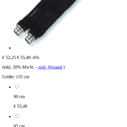
€ 52,25
€ 55,49
-6%
(inkl. 20% MwSt.
-
zzgl. Versand
)
Größe:
135 cm
90 cm
€ 55,49
95 cm