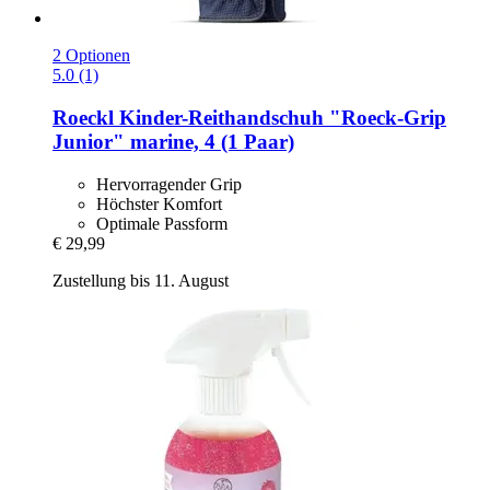
2 Optionen
5.0 (1)
Roeckl
Kinder-​Reithandschuh "Roeck-​Grip
Junior" marine, 4 (1 Paar)
Hervorragender Grip
Höchster Komfort
Optimale Passform
€ 29,99
Zustellung bis 11. August