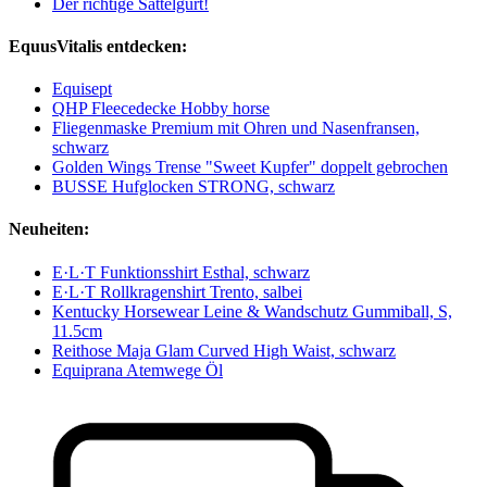
Der richtige Sattelgurt!
EquusVitalis entdecken:
Equisept
QHP Fleecedecke Hobby horse
Fliegenmaske Premium mit Ohren und Nasenfransen,
schwarz
Golden Wings Trense "Sweet Kupfer" doppelt gebrochen
BUSSE Hufglocken STRONG, schwarz
Neuheiten:
E·L·T Funktionsshirt Esthal, schwarz
E·L·T Rollkragenshirt Trento, salbei
Kentucky Horsewear Leine & Wandschutz Gummiball, S,
11.5cm
Reithose Maja Glam Curved High Waist, schwarz
Equiprana Atemwege Öl