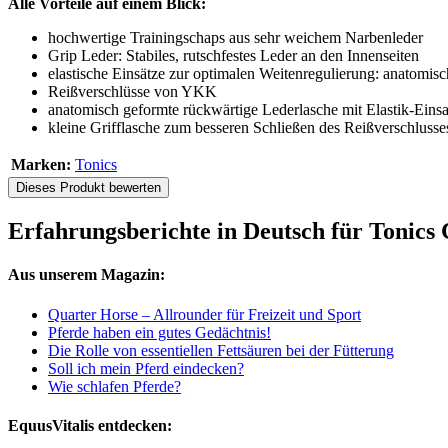
Alle Vorteile auf einem Blick:
hochwertige Trainingschaps aus sehr weichem Narbenleder
Grip Leder: Stabiles, rutschfestes Leder an den Innenseiten
elastische Einsätze zur optimalen Weitenregulierung: anatomis
Reißverschlüsse von YKK
anatomisch geformte rückwärtige Lederlasche mit Elastik-Ei
kleine Grifflasche zum besseren Schließen des Reißverschlusse
Marken:
Tonics
Dieses Produkt bewerten
Erfahrungsberichte in Deutsch für Tonics
Aus unserem Magazin:
Quarter Horse – Allrounder für Freizeit und Sport
Pferde haben ein gutes Gedächtnis!
Die Rolle von essentiellen Fettsäuren bei der Fütterung
Soll ich mein Pferd eindecken?
Wie schlafen Pferde?
EquusVitalis entdecken: