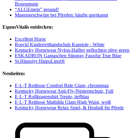
Boxenstopp
“ALGEmein” gesund!
Magengeschwüre bei Pferden: häufig unerkannt
EquusVitalis entdecken:
Excellent Horse
Roeckl Kinderreithandschuh Kapriole - White
Kentucky Horsewear Nylon-Halfter geflochten olive green
ESKADRON Gamaschen Stingray Fauxfur True Blue
St.Hippolyt HippoLinol®
Neuheiten:
E·L·T Reithose Comfort Ride Glam, chromgrau
Kentucky Horsewear Anti-Fly-Nüsternschutz, Full
E·L·T Rollkragenshirt Trento, tiefblau
E·L·T Reithose Mathilda Glam High Waist, weiß
Kentucky Horsewear Relax Spiel- & Heuball für Pferde