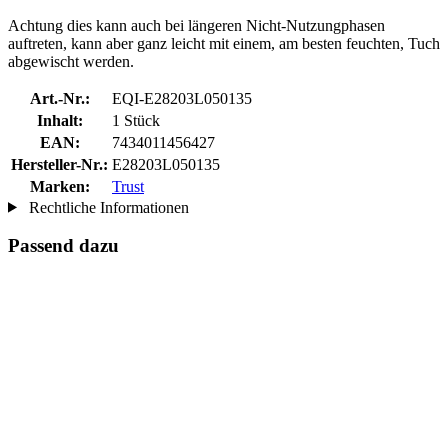
Achtung dies kann auch bei längeren Nicht-Nutzungphasen
auftreten, kann aber ganz leicht mit einem, am besten feuchten, Tuch
abgewischt werden.
Art.-Nr.:
EQI-E28203L050135
Inhalt:
1 Stück
EAN:
7434011456427
Hersteller-Nr.:
E28203L050135
Marken:
Trust
Rechtliche Informationen
Passend dazu