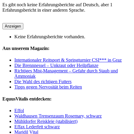
Es gibt noch keine Erfahrungsberichte auf Deutsch, aber 1
Erfahrungsbericht in einer anderen Sprache.
Anzeigen
Keine Erfahrungsberichte vorhanden.
Aus unserem Magazin:
Internationaler Reitsport & Springturnier CSI*** in Graz
Die Brennnessel – Unkraut oder Heilpflanze
Richtiges Mist-Management – Gefahr durch Staub und
Ammoniak
Die Wahl des richtigen Futters
Tipps gegen Nervosität beim Reiten
EquusVitalis entdecken:
Effol
Waldhausen Trensenzaum Rosemary, schwarz
Mühldorfer Reiskleie (stabilisiert)
Effax Lederfett schwarz
Maridil Vital