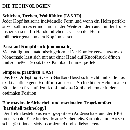
DIE TECHNOLOGIEN
Schieben, Drehen, Wohlfühlen [IAS 3D]
Jeder Kopf hat seine individuelle Form und wenn ein Helm perfekt
sitzen soll, muss er nicht nur in der Weite sondern auch in der Höhe
justierbar sein. Im Handumdrehen lässt sich der Helm
millimetergenau an den Kopf anpassen.
Passt auf Knopfdruck [monomatic]
Mehrstufig und anatomisch geformt: Der Komfortverschluss uvex
Monomatic lässt sich mit nur einer Hand auf Knopfdruck öffnen
und schließen. So sitzt das Kinnband immer perfekt.
Simpel & praktisch [FAS]
Das
F
ast-
A
dapting-
S
ystem-
G
urtband lässt sich leicht und stufenlos
exakt an die eigene Kopfform anpassen. So bleibt der Helm in allen
Situationen fest auf dem Kopf und das Gurtband immer in der
optimalen Position.
Für maximale Sicherheit und maximalen Tragekomfort
[hardshell technology]
Der Helm besteht aus einer gespritzten Außenschale und der EPS
Innenschale. Eine hochwirksame Sicherheits-Kombination: Außen
schlagfest, innen stoßabsorbierend und kälteisolierend.