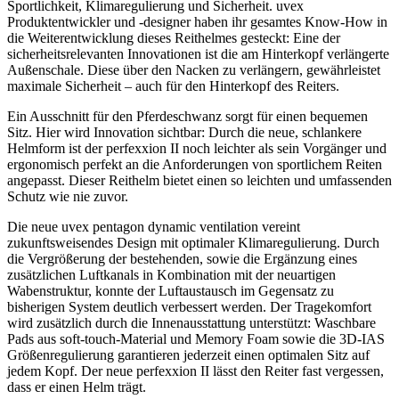
Sportlichkeit, Klimaregulierung und Sicherheit. uvex
Produktentwickler und -designer haben ihr gesamtes Know-How in
die Weiterentwicklung dieses Reithelmes gesteckt: Eine der
sicherheitsrelevanten Innovationen ist die am Hinterkopf verlängerte
Außenschale. Diese über den Nacken zu verlängern, gewährleistet
maximale Sicherheit – auch für den Hinterkopf des Reiters.
Ein Ausschnitt für den Pferdeschwanz sorgt für einen bequemen
Sitz. Hier wird Innovation sichtbar: Durch die neue, schlankere
Helmform ist der perfexxion II noch leichter als sein Vorgänger und
ergonomisch perfekt an die Anforderungen von sportlichem Reiten
angepasst. Dieser Reithelm bietet einen so leichten und umfassenden
Schutz wie nie zuvor.
Die neue uvex pentagon dynamic ventilation vereint
zukunftsweisendes Design mit optimaler Klimaregulierung. Durch
die Vergrößerung der bestehenden, sowie die Ergänzung eines
zusätzlichen Luftkanals in Kombination mit der neuartigen
Wabenstruktur, konnte der Luftaustausch im Gegensatz zu
bisherigen System deutlich verbessert werden. Der Tragekomfort
wird zusätzlich durch die Innenausstattung unterstützt: Waschbare
Pads aus soft-touch-Material und Memory Foam sowie die 3D-IAS
Größenregulierung garantieren jederzeit einen optimalen Sitz auf
jedem Kopf. Der neue perfexxion II lässt den Reiter fast vergessen,
dass er einen Helm trägt.