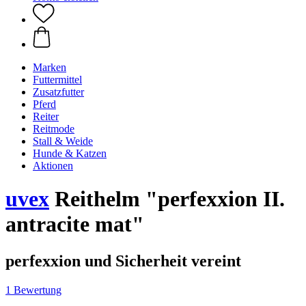
Marken
Futtermittel
Zusatzfutter
Pferd
Reiter
Reitmode
Stall & Weide
Hunde & Katzen
Aktionen
uvex
Reithelm "perfexxion II.
antracite mat"
perfexxion und Sicherheit vereint
1 Bewertung