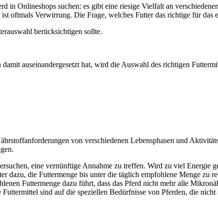
erd in Onlineshops suchen: es gibt eine riesige Vielfalt an verschiedene
 ist oftmals Verwirrung. Die Frage, welches Futter das richtige für das 
erauswahl berücksichtigen sollte.
damit auseinandergesetzt hat, wird die Auswahl des richtigen Futtermitt
en Nährstoffanforderungen von verschiedenen Lebensphasen und Aktivitä
ngen.
 versuchen, eine vernünftige Annahme zu treffen. Wird zu viel Energie 
ter dazu, die Futtermenge bis unter die täglich empfohlene Menge zu red
ohlenen Futtermenge dazu führt, dass das Pferd nicht mehr alle Mikronä
e Futtermittel sind auf die speziellen Bedürfnisse von Pferden, die nich