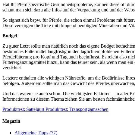
Hat Ihr Pferd spezifische Gesundheitsprobleme, können diese oft durch
schaut man sich dazu alle Infos auf der Verpackung und auf der Websei
So eignet sich bspw. für Pferde, die schon einmal Probleme mit fütteru
Diese versorgen die Tiere mit dringend benötigten Mineralien und Vi
Budget
Zu guter Letzt sollte man natürlich noch das eigene Budget betrachten. 
bestimmtes Futtermittel langfristig in den täglich empfohlenen Futte
Pferdefütterung pro Kopf und Tag auch beeinflusst. Es reicht also nic
Futterergänzungsmittel hinzu, kann das teurer sein, als wenn man ein e
verzichtet.
Letztere enthalten alle wichtigen Nährstoffe, um die Bedürfnisse Ihre
befolgen. Außerdem sollte man das Gewicht des Pferdes überwachen
Und das waren sie auch schon. Die wichtigsten Faktoren – in aller Kü
Informationen zu diesem Thema ziehen Sie am besten fachmännische
Produkttest: Sattelgurt
Produkttest: Transportgamaschen
Magazin
Allgemeine Tipps
(77)