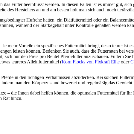
 das Futter beeinflusst werden. In diesen Fällen ist es immer gut, sich
te des Herstellers an und am besten holt man sich auch noch tierärztlic
ngsbedingter Hufrehe hatten, ein Diätfuttermittel oder ein Balancemitte
taminen, während der Stärkegehalt unter Kontrolle gehalten werden kan
Je mehr Vorteile ein spezifisches Futtermittel bringt, desto teurer ist e
rmengen leisten können. Bedenken Sie auch, dass die Futterraten bei ve
ht, sich nur den Preis pro Beutel Pferdefutter anzuschauen. Füttern Sie
twas teureres Alleinfuttermittel (
Korn Flocks von Fixkraft Elite
oder
C
s Pferde in den richtigen Verhältnissen abzudecken. Bei solchen Futter
, indem man den Körperzustand bewertet und regelmäßig das Gewicht 
rze – die Ihnen dabei helfen können, die optimalen Futtermittel für Ih
n Rat hinzu.