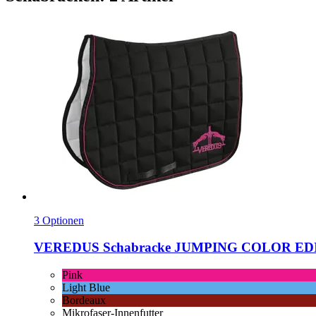
3 Optionen
VEREDUS
Schabracke JUMPING COLOR EDI
Pink
Light Blue
Bordeaux
Mikrofaser-Innenfutter