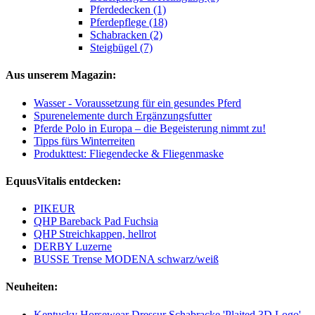
Pferdedecken (1)
Pferdepflege (18)
Schabracken (2)
Steigbügel (7)
Aus unserem Magazin:
Wasser - Voraussetzung für ein gesundes Pferd
Spurenelemente durch Ergänzungsfutter
Pferde Polo in Europa – die Begeisterung nimmt zu!
Tipps fürs Winterreiten
Produkttest: Fliegendecke & Fliegenmaske
EquusVitalis entdecken:
PIKEUR
QHP Bareback Pad Fuchsia
QHP Streichkappen, hellrot
DERBY Luzerne
BUSSE Trense MODENA schwarz/weiß
Neuheiten:
Kentucky Horsewear Dressur Schabracke 'Plaited 3D Logo'