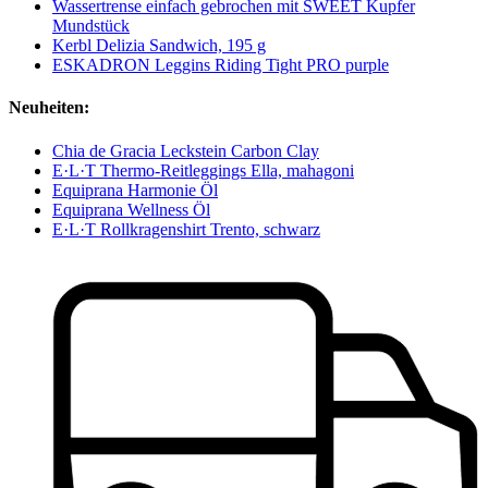
Wassertrense einfach gebrochen mit SWEET Kupfer
Mundstück
Kerbl Delizia Sandwich, 195 g
ESKADRON Leggins Riding Tight PRO purple
Neuheiten:
Chia de Gracia Leckstein Carbon Clay
E·L·T Thermo-Reitleggings Ella, mahagoni
Equiprana Harmonie Öl
Equiprana Wellness Öl
E·L·T Rollkragenshirt Trento, schwarz