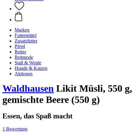
Marken
Futtermittel
Zusatzfutter
Pferd
Reiter
Reitmode
Stall & Weide
Hunde & Katzen
Aktionen
Waldhausen
Likit Müsli, 550 g,
gemischte Beere (550 g)
Essen, das Spaß macht
1 Bewertung