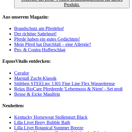
Produkt.
Aus unserem Magazin:
Brandschutz am Pferdehof
Der richtige Sattelgurt!
Pferde haben ein gutes Gedächtnis!
Mein Pferd hat Durchfall – eine Allergie?
Pro- & Contra Hufbeschlag
EquusVitalis entdecken:
Cavalor
Marstall Zucht-Klassik
Stübben STEELtec 1301 Fine Line Flex Wassertrense
Relax BioCare Pferdeerde 'Lebermoos & Niem' - Set groß
Bense & Eicke Maulfein
Neuheiten:
Kentucky Horsewear Stollengurt Black
Lilla Livet Berry Bubble Bath
Lilla Livet Botanical Summer Breeze