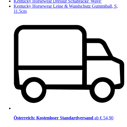
Kentucky Horsewear Dressur Schabracke 'Wave'
Kentucky Horsewear Leine & Wandschutz Gummiball, S,
11.5cm
Österreich: Kostenloser Standardversand
ab € 54,90