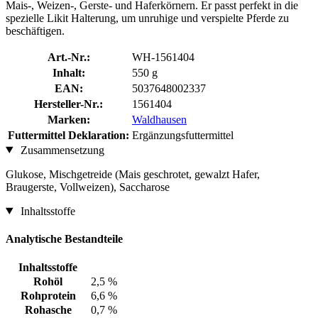
Mais-, Weizen-, Gerste- und Haferkörnern. Er passt perfekt in die
spezielle Likit Halterung, um unruhige und verspielte Pferde zu
beschäftigen.
Art.-Nr.:
WH-1561404
Inhalt:
550 g
EAN:
5037648002337
Hersteller-Nr.:
1561404
Marken:
Waldhausen
Futtermittel Deklaration:
Ergänzungsfuttermittel
Zusammensetzung
Glukose, Mischgetreide (Mais geschrotet, gewalzt Hafer,
Braugerste, Vollweizen), Saccharose
Inhaltsstoffe
Analytische Bestandteile
Inhaltsstoffe
Rohöl
2,5 %
Rohprotein
6,6 %
Rohasche
0,7 %