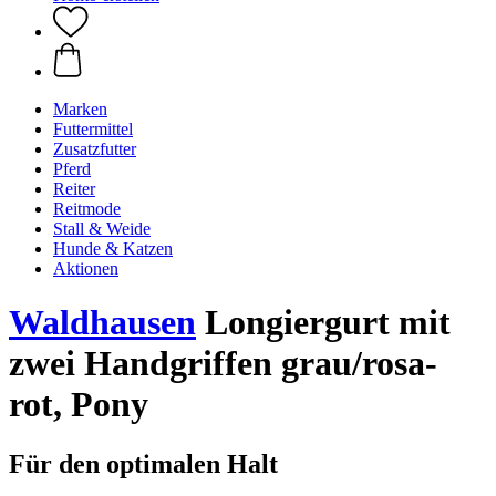
Marken
Futtermittel
Zusatzfutter
Pferd
Reiter
Reitmode
Stall & Weide
Hunde & Katzen
Aktionen
Waldhausen
Longiergurt mit
zwei Handgriffen grau/rosa-
rot, Pony
Für den optimalen Halt