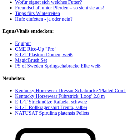
Wofür eignet sich welches Futter?
Freundschaft unter Pferden – so sieht sie aus!
Tipps fürs Winterreiten
Hufe einfetten - ja oder nein?
EquusVitalis entdecken:
Equipur
CME Rice-Up "Pro"
E·L·T Plastron Damen, weiß
MagicBrush Set
PS of Sweden Springschabracke Elite weiß
Neuheiten:
Kentucky Horsewear Dressur Schabracke 'Plaited Cord'
Kentucky Horsewear Führstrick 'Loop' 2,8 m
E·L·T Strickmütze Rafaela, schwarz
E·L·T Rollkragenshirt Trento, salbei
NATUSAT Spirulina platensis Pellets