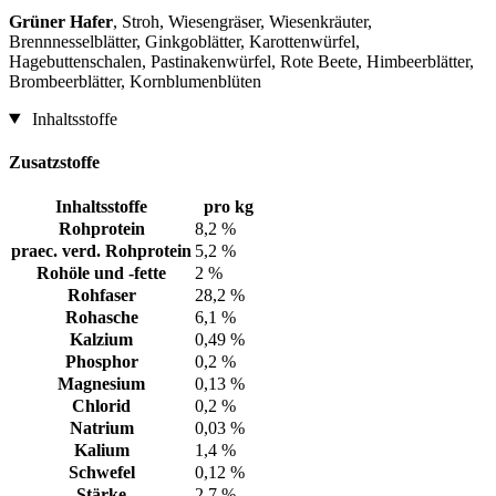
Grüner Hafer
, Stroh, Wiesengräser, Wiesenkräuter,
Brennnesselblätter, Ginkgoblätter, Karottenwürfel,
Hagebuttenschalen, Pastinakenwürfel, Rote Beete, Himbeerblätter,
Brombeerblätter, Kornblumenblüten
Inhaltsstoffe
Zusatzstoffe
Inhaltsstoffe
pro kg
Rohprotein
8,2 %
praec. verd. Rohprotein
5,2 %
Rohöle und -fette
2 %
Rohfaser
28,2 %
Rohasche
6,1 %
Kalzium
0,49 %
Phosphor
0,2 %
Magnesium
0,13 %
Chlorid
0,2 %
Natrium
0,03 %
Kalium
1,4 %
Schwefel
0,12 %
Stärke
2,7 %