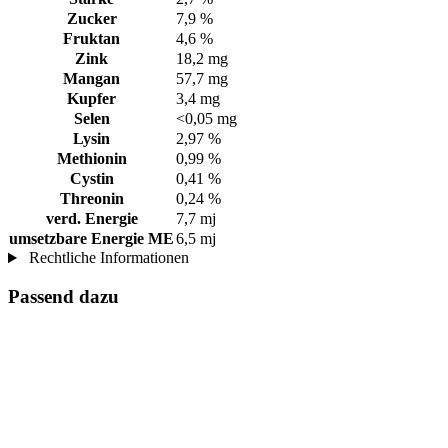
Zucker
7,9 %
Fruktan
4,6 %
Zink
18,2 mg
Mangan
57,7 mg
Kupfer
3,4 mg
Selen
<0,05 mg
Lysin
2,97 %
Methionin
0,99 %
Cystin
0,41 %
Threonin
0,24 %
verd. Energie
7,7 mj
umsetzbare Energie ME
6,5 mj
Rechtliche Informationen
Passend dazu