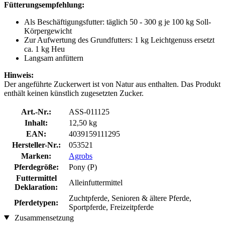
Fütterungsempfehlung:
Als Beschäftigungsfutter: täglich 50 - 300 g je 100 kg Soll-
Körpergewicht
Zur Aufwertung des Grundfutters: 1 kg Leichtgenuss ersetzt
ca. 1 kg Heu
Langsam anfüttern
Hinweis:
Der angeführte Zuckerwert ist von Natur aus enthalten. Das Produkt
enthält keinen künstlich zugesetzten Zucker.
Art.-Nr.:
ASS-011125
Inhalt:
12,50 kg
EAN:
4039159111295
Hersteller-Nr.:
053521
Marken:
Agrobs
Pferdegröße:
Pony (P)
Futtermittel
Alleinfuttermittel
Deklaration:
Zuchtpferde, Senioren & ältere Pferde,
Pferdetypen:
Sportpferde, Freizeitpferde
Zusammensetzung