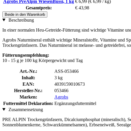
Agrobs PreAlpin WiesenBussi, 1 kg
€ 6,99
(€ 6,99 / kg)
Gesamtpreis:
€ 43,98
Beide in den Warenkorb
Beschreibung
In einer normalen Heu-Getreide-Fütterung sind wichtige Vitamine un
Agrobs Naturmineral enthält wichtige Mineralstoffe, Vitamine und Sp
Trockengrünfasern. Das Naturmineral ist melasse- und getreidefrei, so
Fütterungsempfehlung:
10 - 15 g je 100 kg Körpergewicht und Tag
Art.-Nr.:
ASS-053466
Inhalt:
3 kg
EAN:
4039159010673
Hersteller-Nr.:
053466
Marken:
Agrobs
Futtermittel Deklaration:
Ergänzungsfuttermittel
Zusammensetzung
PRE ALPIN Trockengrünfasern, Dicalciumphosphat (mineralisch), Se
Sonnenblumenkerne, Schwarzkümmelsamen), Erbseneiweiß, Seealgenm