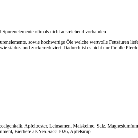
d Spurenelemente oftmals nicht ausreichend vorhanden.
urenelemente, sowie hochwertige Öle welche wertvolle Fettsäuren liefer
wie stärke- und zuckerreduziert. Dadurch ist es nicht nur für alle Pferd
ealgenkalk, Apfeltrester, Leinsamen, Maiskeime, Salz, Magnesiumfu
ehl, Bierhefe als Yea-Sacc 1026, Apfelsirup