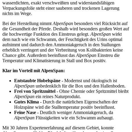
wasserdichten, exakt verschweißten und widerstandsfähigen
Verpackungsfolie steht einer sauberen und trockenen Lagerung
nichts im Wege.
Bei der Herstellung nimmt
AlpenSpan
besonders viel Rücksicht auf
die Gesundheit der Pferde. Deshalb wird besonders großen Wert auf
die hochwertige Funktion des Einstreus gelegt.
AlpenSpan
wirkt
dem nach wie ein Schwamm, der Feuchtigkeit des Urins optimal
aufnimmt und dadurch den Ammoniakgeruch in den Stallungen
erheblich verringert und der Verbreitung von Kolibakterien keine
Chance gibt. Außerdem beeinflusst das
AlpenSpan
Einstreu die
Temperatur und Klimatisierung in Stall und Box positiv.
Klar im Vorteil mit AlpenSpan:
Entstaubte Hobelspäne -
Modernst und ökologisch ist
AlpenSpan
unbedenklich für die Box und den Hallenboden.
Frei von Spritzmittel -
Ohne Chemie oder Spritzmittel bleibt
AlpenSpan
ein reines Naturprodukt.
Gutes Klima -
Durch die natürlichen Eigenschaften der
Holzspäne wird die Stalltemperatur positiv beeinflusst.
Feine Nase -
Deutlich weniger Ammoniakgeruch, da
AlpenSpan
Flüssigkeiten wie ein Schwamm aufsaugt.
Mit 30 Jahren Expertenerfahrung auf diesem Gebiet, konnte