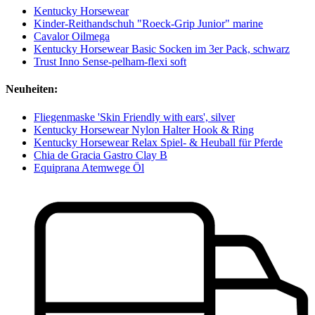
Kentucky Horsewear
Kinder-Reithandschuh "Roeck-Grip Junior" marine
Cavalor Oilmega
Kentucky Horsewear Basic Socken im 3er Pack, schwarz
Trust Inno Sense-pelham-flexi soft
Neuheiten:
Fliegenmaske 'Skin Friendly with ears', silver
Kentucky Horsewear Nylon Halter Hook & Ring
Kentucky Horsewear Relax Spiel- & Heuball für Pferde
Chia de Gracia Gastro Clay B
Equiprana Atemwege Öl