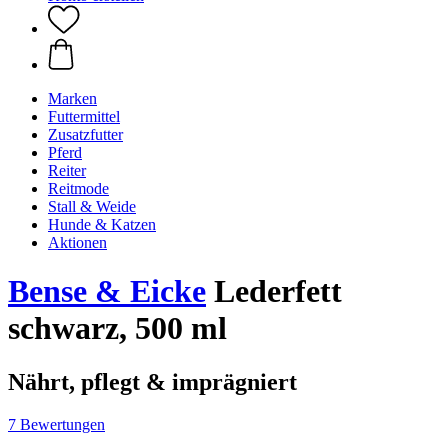
Marken
Futtermittel
Zusatzfutter
Pferd
Reiter
Reitmode
Stall & Weide
Hunde & Katzen
Aktionen
Bense & Eicke
Lederfett
schwarz, 500 ml
Nährt, pflegt & imprägniert
7 Bewertungen