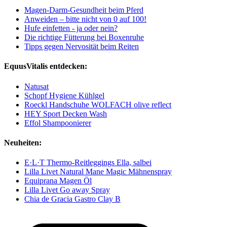
Magen-Darm-Gesundheit beim Pferd
Anweiden – bitte nicht von 0 auf 100!
Hufe einfetten - ja oder nein?
Die richtige Fütterung bei Boxenruhe
Tipps gegen Nervosität beim Reiten
EquusVitalis entdecken:
Natusat
Schopf Hygiene Kühlgel
Roeckl Handschuhe WOLFACH olive reflect
HEY Sport Decken Wash
Effol Shampoonierer
Neuheiten:
E·L·T Thermo-Reitleggings Ella, salbei
Lilla Livet Natural Mane Magic Mähnenspray
Equiprana Magen Öl
Lilla Livet Go away Spray
Chia de Gracia Gastro Clay B