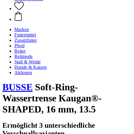
Marken
Futtermittel
Zusatzfutter
Pferd
Reiter
Reitmode
Stall & Weide
Hunde & Katzen
Aktionen
BUSSE
Soft-Ring-
Wassertrense Kaugan®-
SHAPED, 16 mm, 13.5
Ermöglicht 3 unterschiedliche
Verschnallvarianten