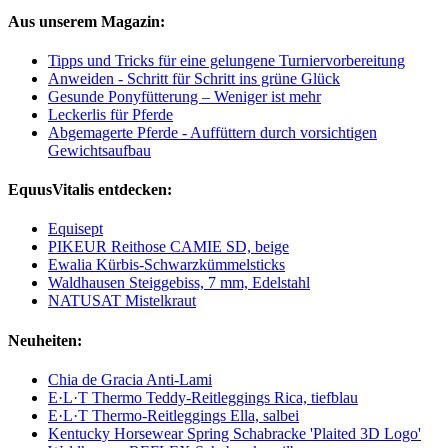
Aus unserem Magazin:
Tipps und Tricks für eine gelungene Turniervorbereitung
Anweiden - Schritt für Schritt ins grüne Glück
Gesunde Ponyfütterung – Weniger ist mehr
Leckerlis für Pferde
Abgemagerte Pferde - Auffüttern durch vorsichtigen
Gewichtsaufbau
EquusVitalis entdecken:
Equisept
PIKEUR Reithose CAMIE SD, beige
Ewalia Kürbis-Schwarzkümmelsticks
Waldhausen Steiggebiss, 7 mm, Edelstahl
NATUSAT Mistelkraut
Neuheiten:
Chia de Gracia Anti-Lami
E·L·T Thermo Teddy-Reitleggings Rica, tiefblau
E·L·T Thermo-Reitleggings Ella, salbei
Kentucky Horsewear Spring Schabracke 'Plaited 3D Logo'