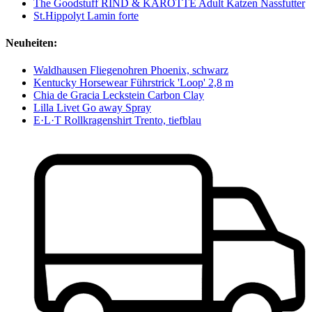
The Goodstuff RIND & KAROTTE Adult Katzen Nassfutter
St.Hippolyt Lamin forte
Neuheiten:
Waldhausen Fliegenohren Phoenix, schwarz
Kentucky Horsewear Führstrick 'Loop' 2,8 m
Chia de Gracia Leckstein Carbon Clay
Lilla Livet Go away Spray
E·L·T Rollkragenshirt Trento, tiefblau