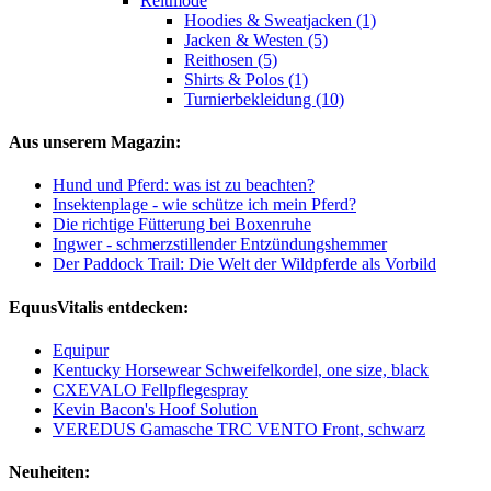
Reitmode
Hoodies & Sweatjacken (1)
Jacken & Westen (5)
Reithosen (5)
Shirts & Polos (1)
Turnierbekleidung (10)
Aus unserem Magazin:
Hund und Pferd: was ist zu beachten?
Insektenplage - wie schütze ich mein Pferd?
Die richtige Fütterung bei Boxenruhe
Ingwer - schmerzstillender Entzündungshemmer
Der Paddock Trail: Die Welt der Wildpferde als Vorbild
EquusVitalis entdecken:
Equipur
Kentucky Horsewear Schweifelkordel, one size, black
CXEVALO Fellpflegespray
Kevin Bacon's Hoof Solution
VEREDUS Gamasche TRC VENTO Front, schwarz
Neuheiten: