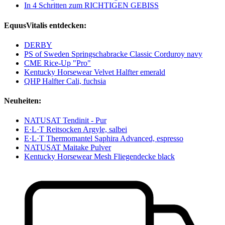
In 4 Schritten zum RICHTIGEN GEBISS
EquusVitalis entdecken:
DERBY
PS of Sweden Springschabracke Classic Corduroy navy
CME Rice-Up "Pro"
Kentucky Horsewear Velvet Halfter emerald
QHP Halfter Cali, fuchsia
Neuheiten:
NATUSAT Tendinit - Pur
E·L·T Reitsocken Argyle, salbei
E·L·T Thermomantel Saphira Advanced, espresso
NATUSAT Maitake Pulver
Kentucky Horsewear Mesh Fliegendecke black