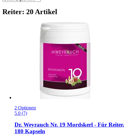
Reiter: 20 Artikel
2 Optionen
5.0 (7)
Dr. Weyrauch
Nr. 19 Mordskerl -​ Für Reiter,
180 Kapseln