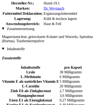
Hersteller-Nr.:
Hund-19.1
Marken:
Dr. Weyrauch
Futtermittel Deklaration:
Ergänzungsfuttermittel
Lagerung:
Kühl & trocken lagern
Anwendungsbereich:
Haut & Fell
Zusammensetzung
Magnesiumcitrat, getrocknete Kräuter und Wurzeln, Spirulina
(Burma), Traubenkernpulver
Inhaltsstoffe
Zusatzstoffe
Inhaltsstoffe
pro Kapsel
Lysin
38 Milligramm
L-Methionin
6 Milligramm
Vitamin E als natürliches Vitamin E
5 Milligramm
L-Carnitin
20 Milligramm
Zink E6 als Zinkgluconat
2,7 Milligramm
Mangangluconat
3,6 Milligramm
Eisen E1 als Eisenglukonat
0,27 Milligramm
Kupfer E4 als Kupfergluconat
0,49 Milligramm