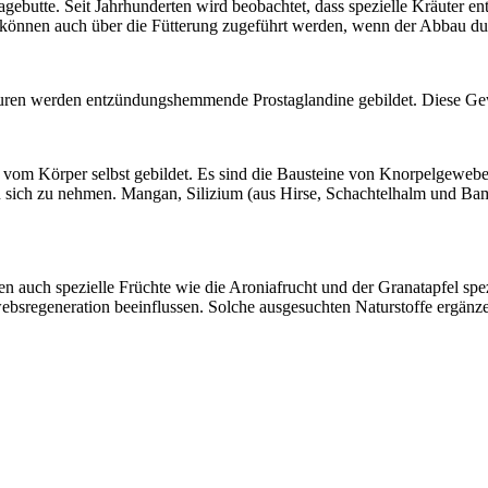
Hagebutte. Seit Jahrhunderten wird beobachtet, dass spezielle Kräuter
können auch über die Fütterung zugeführt werden, wenn der Abbau dur
äuren werden entzündungshemmende Prostaglandine gebildet. Diese 
 vom Körper selbst gebildet. Es sind die Bausteine von Knorpelgeweb
u sich zu nehmen. Mangan, Silizium (aus Hirse, Schachtelhalm und Ba
n auch spezielle Früchte wie die Aroniafrucht und der Granatapfel spez
regeneration beeinflussen. Solche ausgesuchten Naturstoffe ergänzen 