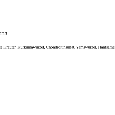
rat)
nete Kräuter, Kurkumawurzel, Chondroitinsulfat, Yamswurzel, Hanfsam