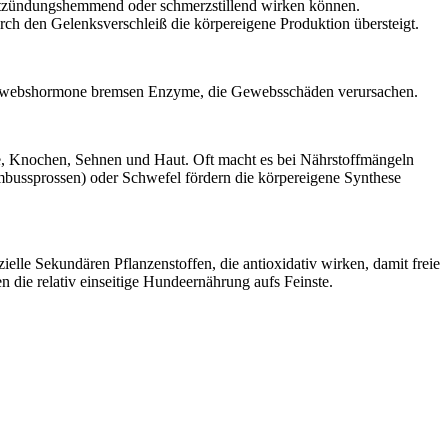
 entzündungshemmend oder schmerzstillend wirken können.
ch den Gelenksverschleiß die körpereigene Produktion übersteigt.
Gewebshormone bremsen Enzyme, die Gewebsschäden verursachen.
e, Knochen, Sehnen und Haut. Oft macht es bei Nährstoffmängeln
mbussprossen) oder Schwefel fördern die körpereigene Synthese
ielle Sekundären Pflanzenstoffen, die antioxidativ wirken, damit freie
die relativ einseitige Hundeernährung aufs Feinste.