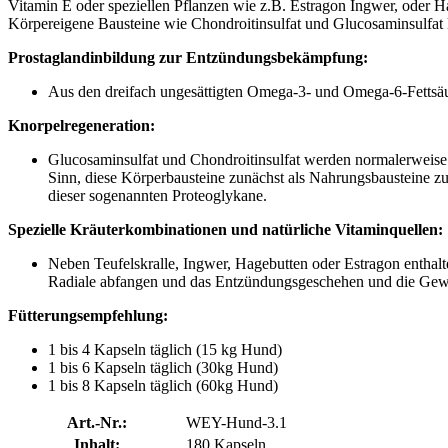
Vitamin E oder speziellen Pflanzen wie z.B. Estragon Ingwer, oder 
Körpereigene Bausteine wie Chondroitinsulfat und Glucosaminsulfat 
Prostaglandinbildung zur Entzündungsbekämpfung:
Aus den dreifach ungesättigten Omega-3- und Omega-6-Fetts
Knorpelregeneration:
Glucosaminsulfat und Chondroitinsulfat werden normalerweise
Sinn, diese Körperbausteine zunächst als Nahrungsbausteine z
dieser sogenannten Proteoglykane.
Spezielle Kräuterkombinationen und natürliche Vitaminquellen:
Neben Teufelskralle, Ingwer, Hagebutten oder Estragon enthalte
Radiale abfangen und das Entzündungsgeschehen und die Gewebs
Fütterungsempfehlung:
1 bis 4 Kapseln täglich (15 kg Hund)
1 bis 6 Kapseln täglich (30kg Hund)
1 bis 8 Kapseln täglich (60kg Hund)
Art.-Nr.:
WEY-Hund-3.1
Inhalt:
180 Kapseln