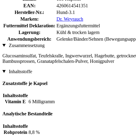
EAN:
4260614541351
Hersteller-Nr.:
Hund-3.1
Marken:
Dr. Weyrauch
Futtermittel Deklaration:
Ergänzungsfuttermittel
Lagerung:
Kühl & trocken lagern
Anwendungsbereich:
Gelenke/Bänder/Sehnen (Bewegungsappa
Zusammensetzung
Glucosaminsulfat, Teufelskralle, Ingwerwurzel, Hagebutte, getrock
Bambussprossen, Granatapfelschalen-Pulver, Honigpulver
Inhaltsstoffe
Zusatzstoffe je Kapsel
Inhaltsstoffe
Vitamin E
6 Milligramm
Analytische Bestandteile
Inhaltsstoffe
Rohprotein
8,8 %