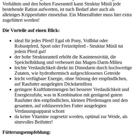
Verhältnis und den hohen Faseranteil kann Struktur Müsli jede
bestehende Ration aufwerten, ist nach Bedarf aber auch als
alleiniges Krippenfutter einsetzbar. Ein Mineralfutter muss hier extra
zugefüttert werden!
Die Vorteile auf einen Blick:
ideal für jedes Pferd! Egal ob Pony, Vollblut oder
Robustpferd, Sport oder Freizeitpferd - Struktur Müsli tut
jedem Pferd gut!
der hohe Strukturanteil erhöht die Kauintensivität, die
Speichelbildung und verbessert das Magen-Darm-Milieu
leichte Verdaulichkeit direkt im Dünndarm durch hochwertige
Zutaten, wie hydrothermisch aufgeschlossenes Getreide
leicht verfügbare Energie, ohne Störung der empfindlichen,
auf Raufutter ausgelegten Dickdarmflora
geringere Kraftfuttermengen bei besserer Verdaulichkeit und
Energiezufuhr, was in Kombination mit genügend gutem
Raufutter den empfindlichen, kleinen Pferdemagen und den
gesamten, auf rohfaserreiches Futter ausgelegten
Verdauungsapparat schont
da keine Vitamine zugesetzt werden, optimal zur Weide, als
sinnvolles Beifutter!
Fütterungsempfehlung: