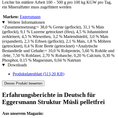
Leichte bis mittlere Arbeit 100 – 500 g pro 100 kg KGW pro Tag,
ein Mineralfutter muss zugefüttert werden
Marken:
Eggersmann
Weitere Informationen
=Zusammensetzung:= 38,0 % Gerste (geflockt), 31,1 % Mais
(geflockt), 9,1 % Luzerne getrocknet (Heu), 4,5 % Johannisbrot
zerkleinert, 4,5 % Wiesenheu, 3,2 % Mariendistelöl, 3,0 % Mais
(expandiert), 2,3 % Erbsen (geflockt), 2,1 % Mais, 1,8 % Möhren
(getrocknet), 0,4 % Rote Beete (getrocknet) =Analytische
Bestandteile und Gehalte:= 10,0 % Rohprotein, 5,60 % Rohöle und
-fette, 7,50 % Rohfaser, 2,70 % Rohasche, 0,20 % Calcium, 0,30 %
Phosphor, 0,15 % Magnesium, 0,04 % Natrium
Downloads
Produktdatenblatt
(513,20 KB)
Dieses Produkt bewerten
Erfahrungsberichte in Deutsch für
Eggersmann Struktur Müsli pelletfrei
Aus unserem Magazin: