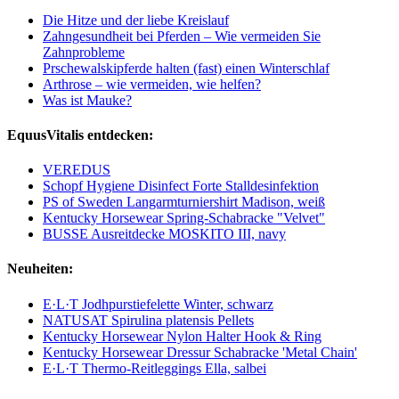
Die Hitze und der liebe Kreislauf
Zahngesundheit bei Pferden – Wie vermeiden Sie
Zahnprobleme
Prschewalskipferde halten (fast) einen Winterschlaf
Arthrose – wie vermeiden, wie helfen?
Was ist Mauke?
EquusVitalis entdecken:
VEREDUS
Schopf Hygiene Disinfect Forte Stalldesinfektion
PS of Sweden Langarmturniershirt Madison, weiß
Kentucky Horsewear Spring-Schabracke "Velvet"
BUSSE Ausreitdecke MOSKITO III, navy
Neuheiten:
E·L·T Jodhpurstiefelette Winter, schwarz
NATUSAT Spirulina platensis Pellets
Kentucky Horsewear Nylon Halter Hook & Ring
Kentucky Horsewear Dressur Schabracke 'Metal Chain'
E·L·T Thermo-Reitleggings Ella, salbei