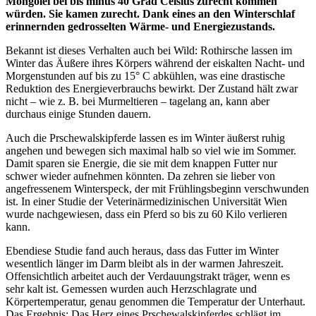
Mongolei bei bis minus 40 Grad Celsius zurecht kommen
würden. Sie kamen zurecht. Dank eines an den Winterschlaf
erinnernden gedrosselten Wärme- und Energiezustands.
Bekannt ist dieses Verhalten auch bei Wild: Rothirsche lassen im
Winter das Äußere ihres Körpers während der eiskalten Nacht- und
Morgenstunden auf bis zu 15° C abkühlen, was eine drastische
Reduktion des Energieverbrauchs bewirkt. Der Zustand hält zwar
nicht – wie z. B. bei Murmeltieren – tagelang an, kann aber
durchaus einige Stunden dauern.
Auch die Prschewalskipferde lassen es im Winter äußerst ruhig
angehen und bewegen sich maximal halb so viel wie im Sommer.
Damit sparen sie Energie, die sie mit dem knappen Futter nur
schwer wieder aufnehmen könnten. Da zehren sie lieber von
angefressenem Winterspeck, der mit Frühlingsbeginn verschwunden
ist. In einer Studie der Veterinärmedizinischen Universität Wien
wurde nachgewiesen, dass ein Pferd so bis zu 60 Kilo verlieren
kann.
Ebendiese Studie fand auch heraus, dass das Futter im Winter
wesentlich länger im Darm bleibt als in der warmen Jahreszeit.
Offensichtlich arbeitet auch der Verdauungstrakt träger, wenn es
sehr kalt ist. Gemessen wurden auch Herzschlagrate und
Körpertemperatur, genau genommen die Temperatur der Unterhaut.
Das Ergebnis: Das Herz eines Prschewalskipferdes schlägt im