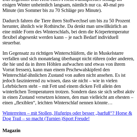
eisigen Winter unheimlich langsam, nämlich nur ca. 40-mal pro
Minute (im Sommer bis zu 70 Schläge pro Minute).
Dadurch fahren die Tiere ihren Stoffwechsel um bis zu 50 Prozent
herunter, ähnlich wie Rothirsche. Da denkt man unwillkürlich an
eine milde Form des Winterschlafs, bei dem die Körpertemperatur
flexibel abgesenkt werden kann – je nach Bedarf individuell
steuerbar.
Im Gegensatz zu richtigen Winterschläfern, die in Muskelstarre
verfallen und sich monatelang überhaupt nicht rühren (oder anderen,
die hie und da in ihren Höhlen aufwachen und etwas von ihrem
Vorrat fressen), kann man einem Prschewalskipferd den
Winterschlaf-ähnlichen Zustand von außen nicht ansehen. Es ist
jedoch faszinierend zu wissen, dass sie nicht – wie in vielen
Lehrbüchern steht – mit Fett und einem dicken Fell allein den
winterlichen Temperaturen trotzen. Sondern dass sie sich selbst aktiv
in einen Zustand versetzen können, den man vielleicht am ehesten –
einen „flexiblen“, leichten Winterschlaf nennen könnte…
Winterreiten – mit Stollen, Hufgrips oder besser „barfuß“?
Horse &
Dog Trail – so macht (Turnier-)Sport Freude!
Magazin