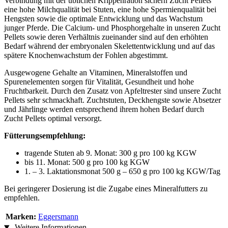
Verbindung mit der üblichen Krippenration sichern Zucht Pellets
eine hohe Milchqualität bei Stuten, eine hohe Spermienqualität bei
Hengsten sowie die optimale Entwicklung und das Wachstum
junger Pferde. Die Calcium- und Phosphorgehalte in unseren Zucht
Pellets sowie deren Verhältnis zueinander sind auf den erhöhten
Bedarf während der embryonalen Skelettentwicklung und auf das
spätere Knochenwachstum der Fohlen abgestimmt.
Ausgewogene Gehalte an Vitaminen, Mineralstoffen und
Spurenelementen sorgen für Vitalität, Gesundheit und hohe
Fruchtbarkeit. Durch den Zusatz von Apfeltrester sind unsere Zucht
Pellets sehr schmackhaft. Zuchtstuten, Deckhengste sowie Absetzer
und Jährlinge werden entsprechend ihrem hohen Bedarf durch
Zucht Pellets optimal versorgt.
Fütterungsempfehlung:
tragende Stuten ab 9. Monat: 300 g pro 100 kg KGW
bis 11. Monat: 500 g pro 100 kg KGW
1. – 3. Laktationsmonat 500 g – 650 g pro 100 kg KGW/Tag
Bei geringerer Dosierung ist die Zugabe eines Mineralfutters zu
empfehlen.
Marken:
Eggersmann
Weitere Informationen