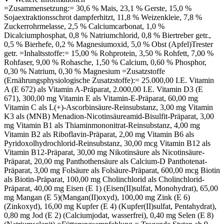
=Zusammensetzung:= 30,6 % Mais, 23,1 % Gerste, 15,0 %
Sojaextraktionsschrot dampferhitzt, 11,8 % Weizenkleie, 7,8 %
Zuckerrohrmelasse, 2,5 % Calciumcarbonat, 1,0 %
Dicalciumphosphat, 0,8 % Natriumchlorid, 0,8 % Biertreber getr.,
0,5 % Bierhefe, 0,2 % Magnesiumoxid, 5,0 % Obst (Apfel)Trester
getr. =Inhaltsstoffe:= 15,00 % Rohprotein, 3,50 % Rohfett, 7,00 %
Rohfaser, 9,00 % Rohasche, 1,50 % Calcium, 0,60 % Phosphor,
0,30 % Natrium, 0,30 % Magnesium =Zusatzstoffe
(Ernährungsphysiologische Zusatzstoffe):= 25.000,00 I.E. Vitamin
A (E 672) als Vitamin A-Präparat, 2.000,00 I.E. Vitamin D3 (E
671), 300,00 mg Vitamin E als Vitamin-E-Präparat, 60,00 mg
Vitamin C als L(+)-Ascorbinsäure-Reinsubstanz, 3,00 mg Vitamin
K3 als (MNB) Menadion-Nicotinsäureamid-Bisulfit-Präparat, 3,00
mg Vitamin B1 als Thiaminmononitrat-Reinsubstanz, 4,00 mg
Vitamin B2 als Riboflavin-Präparat, 2,00 mg Vitamin B6 als
Pyridoxolhydrochlorid-Reinsubstanz, 30,00 mcg Vitamin B12 als
Vitamin B12-Präparat, 30,00 mg Nikotinsäure als Nicotinsäure-
Präparat, 20,00 mg Panthothensäure als Calcium-D Panthotenat-
Präparat, 3,00 mg Folsäure als Folsäure-Präparat, 600,00 mcg Biotin
als Biotin-Präparat, 100,00 mg Cholinchlorid als Cholinchlorid-
Präparat, 40,00 mg Eisen (E 1) (Eisen(II)sulfat, Monohydrat), 65,00
mg Mangan (E 5)(Mangan(II)oxyd), 100,00 mg Zink (E 6)
(Zinkoxyd), 16,00 mg Kupfer (E 4) (Kupfer(II)sulfat, Pentahydrat),
0,80 mg Jod (E 2) (Calciumjodat, wasserfrei), 0,40 mg Selen (E 8)