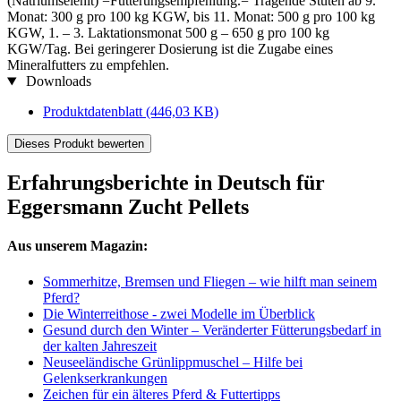
(Natriumselenit) =Fütterungsempfehlung.= Tragende Stuten ab 9.
Monat: 300 g pro 100 kg KGW, bis 11. Monat: 500 g pro 100 kg
KGW, 1. – 3. Laktationsmonat 500 g – 650 g pro 100 kg
KGW/Tag. Bei geringerer Dosierung ist die Zugabe eines
Mineralfutters zu empfehlen.
Downloads
Produktdatenblatt
(446,03 KB)
Dieses Produkt bewerten
Erfahrungsberichte in Deutsch für
Eggersmann Zucht Pellets
Aus unserem Magazin:
Sommerhitze, Bremsen und Fliegen – wie hilft man seinem
Pferd?
Die Winterreithose - zwei Modelle im Überblick
Gesund durch den Winter – Veränderter Fütterungsbedarf in
der kalten Jahreszeit
Neuseeländische Grünlippmuschel – Hilfe bei
Gelenkserkrankungen
Zeichen für ein älteres Pferd & Futtertipps