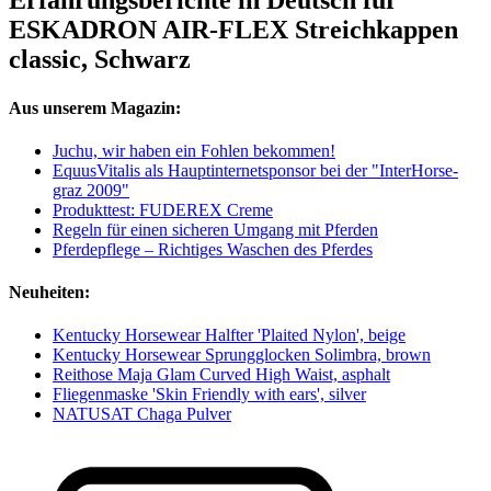
Erfahrungsberichte in Deutsch für
ESKADRON AIR-FLEX Streichkappen
classic, Schwarz
Aus unserem Magazin:
Juchu, wir haben ein Fohlen bekommen!
EquusVitalis als Hauptinternetsponsor bei der "InterHorse-
graz 2009"
Produkttest: FUDEREX Creme
Regeln für einen sicheren Umgang mit Pferden
Pferdepflege – Richtiges Waschen des Pferdes
Neuheiten:
Kentucky Horsewear Halfter 'Plaited Nylon', beige
Kentucky Horsewear Sprungglocken Solimbra, brown
Reithose Maja Glam Curved High Waist, asphalt
Fliegenmaske 'Skin Friendly with ears', silver
NATUSAT Chaga Pulver