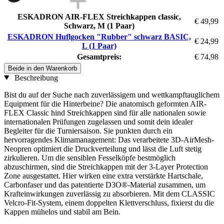
ESKADRON AIR-FLEX Streichkappen classic,
€ 49,99
Schwarz, M (1 Paar)
ESKADRON Huflgocken "Rubber" schwarz BASIC,
€ 24,99
L (1 Paar)
Gesamtpreis:
€ 74,98
Beide in den Warenkorb
Beschreibung
Bist du auf der Suche nach zuverlässigem und wettkampftauglichem
Equipment für die Hinterbeine? Die anatomisch geformten AIR-
FLEX Classic hind Streichkappen sind für alle nationalen sowie
internationalen Prüfungen zugelassen und somit dein idealer
Begleiter für die Turniersaison. Sie punkten durch ein
hervorragendes Klimamanagement: Das verarbeitete 3D-AirMesh-
Neopren optimiert die Druckverteilung und lässt die Luft stetig
zirkulieren. Um die sensiblen Fesselköpfe bestmöglich
abzuschirmen, sind die Streichkappen mit der 3-Layer Protection
Zone ausgestattet. Hier wirken eine extra verstärkte Hartschale,
Carbonfaser und das patentierte D3O®-Material zusammen, um
Krafteinwirkungen zuverlässig zu absorbieren. Mit dem CLASSIC
Velcro-Fit-System, einem doppelten Klettverschluss, fixierst du die
Kappen mühelos und stabil am Bein.