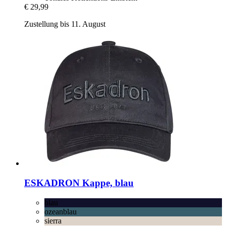
€ 29,99
Zustellung bis 11. August
ESKADRON
Kappe, blau
blau
ozeanblau
sierra