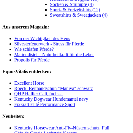
Socken & Strümpfe (4)
Sport- & Freizeitshirts (12)
Sweatshirts & Sweatjacken (4)
Aus unserem Magazin:
Von der Wichtigkeit des Heus
Silvesterfeuerwerk - Stress für Pferde
Wie schlafen Pferde?
Mariendistel – Naturheilkraft für die Leber
Propolis für Pferde
EquusVitalis entdecken:
Excellent Horse
Roeckl Reithandschuh "Maniva" schwarz
QHP Halfter Cali, fuchsia
Kentucky Dogwear Hundemantel navy
Fixkraft Elité Performance Sport
Neuheiten:
Kentucky Horsewear Anti-Fly-Nüsternschutz, Full