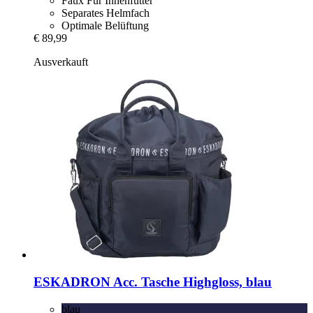
Faux Fur Innenfutter
Separates Helmfach
Optimale Belüftung
€ 89,99
Ausverkauft
ESKADRON
Acc. Tasche Highgloss, blau
blau