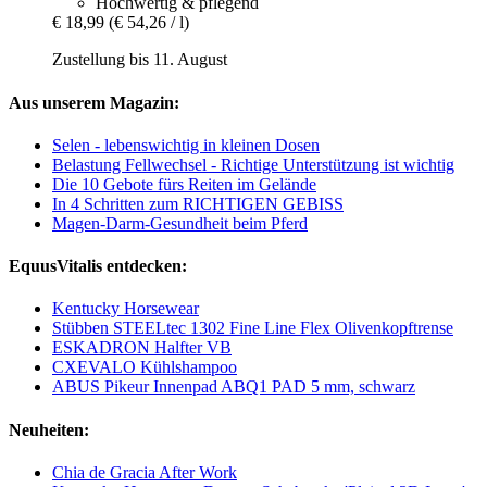
Hochwertig & pflegend
€ 18,99
(€ 54,26 / l)
Zustellung bis 11. August
Aus unserem Magazin:
Selen - lebenswichtig in kleinen Dosen
Belastung Fellwechsel - Richtige Unterstützung ist wichtig
Die 10 Gebote fürs Reiten im Gelände
In 4 Schritten zum RICHTIGEN GEBISS
Magen-Darm-Gesundheit beim Pferd
EquusVitalis entdecken:
Kentucky Horsewear
Stübben STEELtec 1302 Fine Line Flex Olivenkopftrense
ESKADRON Halfter VB
CXEVALO Kühlshampoo
ABUS Pikeur Innenpad ABQ1 PAD 5 mm, schwarz
Neuheiten:
Chia de Gracia After Work