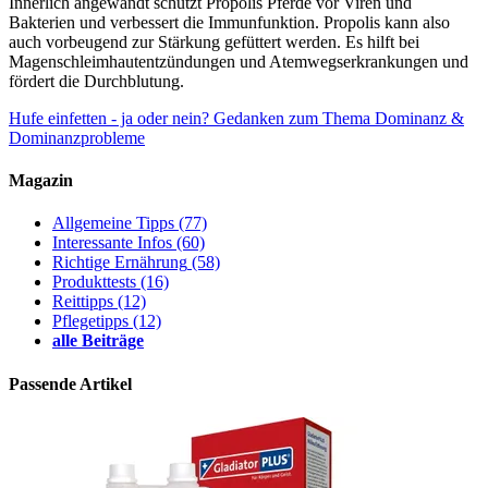
Innerlich angewandt schützt Propolis Pferde vor Viren und
Bakterien und verbessert die Immunfunktion. Propolis kann also
auch vorbeugend zur Stärkung gefüttert werden. Es hilft bei
Magenschleimhautentzündungen und Atemwegserkrankungen und
fördert die Durchblutung.
Hufe einfetten - ja oder nein?
Gedanken zum Thema Dominanz &
Dominanzprobleme
Magazin
Allgemeine Tipps
(77)
Interessante Infos
(60)
Richtige Ernährung
(58)
Produkttests
(16)
Reittipps
(12)
Pflegetipps
(12)
alle Beiträge
Passende Artikel