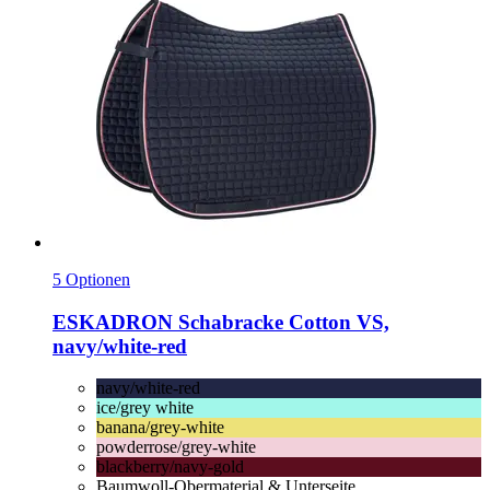
5 Optionen
ESKADRON
Schabracke Cotton VS,
navy/white-​red
navy/white-red
ice/grey white
banana/grey-white
powderrose/grey-white
blackberry/navy-gold
Baumwoll-Obermaterial & Unterseite