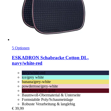
5 Optionen
ESKADRON
Schabracke Cotton DL,
navy/white-​red
navy/white-red
ice/grey white
banana/grey-white
powderrose/grey-white
blackberry/navy-gold
Baumwoll-Obermaterial & Unterseite
Formstabile Poly/Schaumeinlage
Robuste Verarbeitung & langlebig
€ 39,99