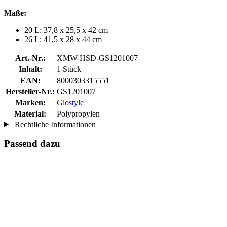
Maße:
20 L: 37,8 x 25,5 x 42 cm
26 L: 41,5 x 28 x 44 cm
Art.-Nr.:
XMW-HSD-GS1201007
Inhalt:
1 Stück
EAN:
8000303315551
Hersteller-Nr.:
GS1201007
Marken:
Giostyle
Material:
Polypropylen
Rechtliche Informationen
Passend dazu