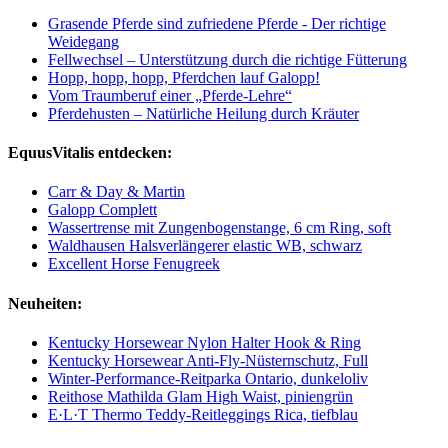
Grasende Pferde sind zufriedene Pferde - Der richtige
Weidegang
Fellwechsel – Unterstützung durch die richtige Fütterung
Hopp, hopp, hopp, Pferdchen lauf Galopp!
Vom Traumberuf einer „Pferde-Lehre“
Pferdehusten – Natürliche Heilung durch Kräuter
EquusVitalis entdecken:
Carr & Day & Martin
Galopp Complett
Wassertrense mit Zungenbogenstange, 6 cm Ring, soft
Waldhausen Halsverlängerer elastic WB, schwarz
Excellent Horse Fenugreek
Neuheiten:
Kentucky Horsewear Nylon Halter Hook & Ring
Kentucky Horsewear Anti-Fly-Nüsternschutz, Full
Winter-Performance-Reitparka Ontario, dunkeloliv
Reithose Mathilda Glam High Waist, piniengrün
E·L·T Thermo Teddy-Reitleggings Rica, tiefblau