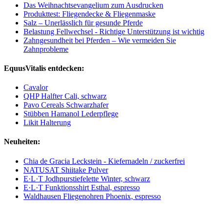
Das Weihnachtsevangelium zum Ausdrucken
Produkttest: Fliegendecke & Fliegenmaske
Salz – Unerlässlich für gesunde Pferde
Belastung Fellwechsel - Richtige Unterstützung ist wichtig
Zahngesundheit bei Pferden – Wie vermeiden Sie
Zahnprobleme
EquusVitalis entdecken:
Cavalor
QHP Halfter Cali, schwarz
Pavo Cereals Schwarzhafer
Stübben Hamanol Lederpflege
Likit Halterung
Neuheiten:
Chia de Gracia Leckstein - Kiefernadeln / zuckerfrei
NATUSAT Shiitake Pulver
E·L·T Jodhpurstiefelette Winter, schwarz
E·L·T Funktionsshirt Esthal, espresso
Waldhausen Fliegenohren Phoenix, espresso