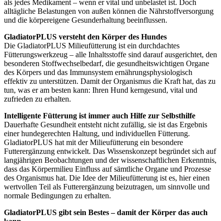
als jedes Medikament – wenn er vital und unbelastet ist. Doch
alltägliche Belastungen von außen können die Nährstoffversorgung
und die körpereigene Gesunderhaltung beeinflussen.
GladiatorPLUS versteht den Körper des Hundes
Die GladiatorPLUS Milieufütterung ist ein durchdachtes
Fütterungswerkzeug – alle Inhaltsstoffe sind darauf ausgerichtet, den
besonderen Stoffwechselbedarf, die gesundheitswichtigen Organe
des Körpers und das Immunsystem ernährungsphysiologisch
effektiv zu unterstützen. Damit der Organismus die Kraft hat, das zu
tun, was er am besten kann: Ihren Hund kerngesund, vital und
zufrieden zu erhalten.
Intelligente Fütterung ist immer auch Hilfe zur Selbsthilfe
Dauerhafte Gesundheit entsteht nicht zufällig, sie ist das Ergebnis
einer hundegerechten Haltung, und individuellen Fütterung.
GladiatorPLUS hat mit der Milieufütterung ein besondere
Futterergänzung entwickelt. Das Wissenskonzept begründet sich auf
langjährigen Beobachtungen und der wissenschaftlichen Erkenntnis,
dass das Körpermilieu Einfluss auf sämtliche Organe und Prozesse
des Organismus hat. Die Idee der Milieufütterung ist es, hier einen
wertvollen Teil als Futterergänzung beizutragen, um sinnvolle und
normale Bedingungen zu erhalten.
GladiatorPLUS gibt sein Bestes – damit der Körper das auch