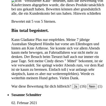
"Verifizierter Kauf“ bedeutet, dass die Bewertung von
Käufer:innen abgegeben wurde, die dieses Produkt tatsächlich
bei uns gekauft haben. Bewerten können aber grundsätzlich
alle, die ein Kundenkonto bei uns haben.
Hinweis schließen
Bewertet mit 5 von 5 Sternen.
Bin total begeistert.
Kann Gladiator Plus nur empfehlen. Meine 7 jährige
Australian Shepherd Hündin hat vorne am Ellenbogen und
hinten am Knie Arthrose. Sie konnte sich vor allem Abends
kaum mehr bewegen, an Fahrradfahren war nicht mehr zu
denken. Der Besuch beim Tierarzt half auch nur immer ein
paar Tage. Seit meine Cindy dieses " Mittel" bekommt, ist sie
wie verwandelt. Sie springt wieder Abends rum, vor dem Rad
ist sie kaum zu bremsen. Einfach toll ( war anfangs sehr
skeptisch, kann es aber nur weiterempfehlen). Werde es
weiterhin meinem Hund geben. Vielen Dank.
War diese Bewertung für dich hilfreich?
(16)
(1)
Ja
Nein
Susanne Schmitter
02. Februar 2021