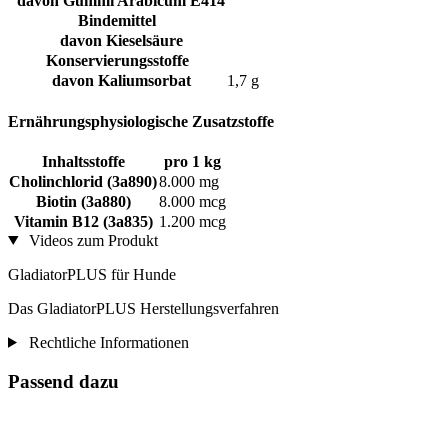
davon Gummi Arabicum E414
Bindemittel
davon Kieselsäure
Konservierungsstoffe
davon Kaliumsorbat
1,7 g
Ernährungsphysiologische Zusatzstoffe
Inhaltsstoffe
pro 1 kg
Cholinchlorid (3a890)
8.000 mg
Biotin (3a880)
8.000 mcg
Vitamin B12 (3a835)
1.200 mcg
Videos zum Produkt
GladiatorPLUS für Hunde
Das GladiatorPLUS Herstellungsverfahren
Rechtliche Informationen
Passend dazu