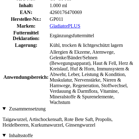
Inhalt:
1.000 ml
EAN:
4260176470069
Hersteller-Nr.:
GP011
Marken:
GladiatorPLUS
Futtermittel
Ergänzungsfuttermittel
Deklaration:
Lagerung:
Kühl, trocken & lichtgeschützt lagern
Allergien & Ekzeme, Atemwege,
Gelenke/Bänder/Sehnen
(Bewegungsapparat), Haut & Fell, Herz &
Kreislauf, Huf & Horn, Immunsystem &
Abwehr, Leber, Leistung & Kondition,
Anwendungsbereich:
Muskulatur, Nervenstärke, Nieren &
Harnwege, Regeneration, Stoffwechsel,
Verdauung & Darmflora, Vitamine,
Mineralstoffe & Spurenelemente,
Wachstum
Zusammensetzung
Taigawurzel, Artischockensaft, Rote Bete Saft, Propolis,
Heidelbeeren, Kurkumawurzel, Ginsengwurzel
Inhaltsstoffe