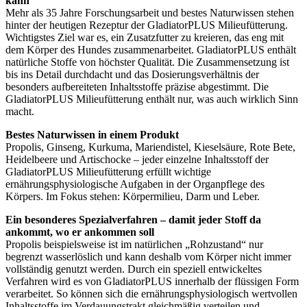
kann
Mehr als 35 Jahre Forschungsarbeit und bestes Naturwissen stehen
hinter der heutigen Rezeptur der GladiatorPLUS Milieufütterung.
Wichtigstes Ziel war es, ein Zusatzfutter zu kreieren, das eng mit
dem Körper des Hundes zusammenarbeitet. GladiatorPLUS enthält
natürliche Stoffe von höchster Qualität. Die Zusammensetzung ist
bis ins Detail durchdacht und das Dosierungsverhältnis der
besonders aufbereiteten Inhaltsstoffe präzise abgestimmt. Die
GladiatorPLUS Milieufütterung enthält nur, was auch wirklich Sinn
macht.
Bestes Naturwissen in einem Produkt
Propolis, Ginseng, Kurkuma, Mariendistel, Kieselsäure, Rote Bete,
Heidelbeere und Artischocke – jeder einzelne Inhaltsstoff der
GladiatorPLUS Milieufütterung erfüllt wichtige
ernährungsphysiologische Aufgaben in der Organpflege des
Körpers. Im Fokus stehen: Körpermilieu, Darm und Leber.
Ein besonderes Spezialverfahren – damit jeder Stoff da
ankommt, wo er ankommen soll
Propolis beispielsweise ist im natürlichen „Rohzustand“ nur
begrenzt wasserlöslich und kann deshalb vom Körper nicht immer
vollständig genutzt werden. Durch ein speziell entwickeltes
Verfahren wird es von GladiatorPLUS innerhalb der flüssigen Form
verarbeitet. So können sich die ernährungsphysiologisch wertvollen
Inhaltsstoffe im Verdauungstrakt gleichmäßig verteilen und