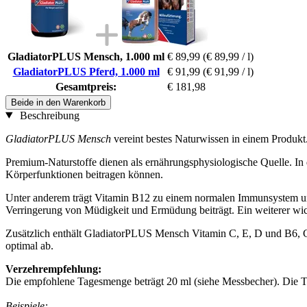
GladiatorPLUS Mensch, 1.000 ml
€ 89,99
(€ 89,99 / l)
GladiatorPLUS Pferd, 1.000 ml
€ 91,99
(€ 91,99 / l)
Gesamtpreis:
€ 181,98
Beide in den Warenkorb
Beschreibung
GladiatorPLUS Mensch
vereint bestes Naturwissen in einem Produkt.
Premium-Naturstoffe dienen als ernährungsphysiologische Quelle. In
Körperfunktionen beitragen können.
Unter anderem trägt Vitamin B12 zu einem normalen Immunsystem und
Verringerung von Müdigkeit und Ermüdung beiträgt. Ein weiterer wich
Zusätzlich enthält GladiatorPLUS Mensch Vitamin C, E, D und B6, C
optimal ab.
Verzehrempfehlung:
Die empfohlene Tagesmenge beträgt 20 ml (siehe Messbecher). Die 
Beispiele: