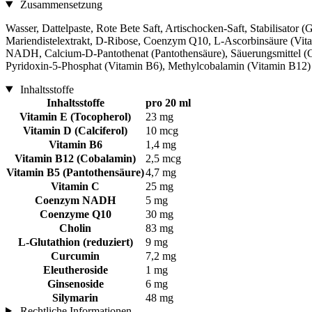
Zusammensetzung
Wasser, Dattelpaste, Rote Bete Saft, Artischocken-Saft, Stabilisator
Mariendistelextrakt, D-Ribose, Coenzym Q10, L-Ascorbinsäure (Vita
NADH, Calcium-D-Pantothenat (Pantothensäure), Säuerungsmittel (Cit
Pyridoxin-5-Phosphat (Vitamin B6), Methylcobalamin (Vitamin B12)
Inhaltsstoffe
Inhaltsstoffe
pro 20 ml
Vitamin E (Tocopherol)
23 mg
Vitamin D (Calciferol)
10 mcg
Vitamin B6
1,4 mg
Vitamin B12 (Cobalamin)
2,5 mcg
Vitamin B5 (Pantothensäure)
4,7 mg
Vitamin C
25 mg
Coenzym NADH
5 mg
Coenzyme Q10
30 mg
Cholin
83 mg
L-Glutathion (reduziert)
9 mg
Curcumin
7,2 mg
Eleutheroside
1 mg
Ginsenoside
6 mg
Silymarin
48 mg
Rechtliche Informationen