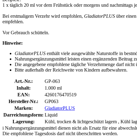
1 x täglich 20 ml vor dem Frühstück oder morgens und nachmittags jew
Bei erstmaligem Verzehr wird empfohlen,
GladiatorPLUS
über einen
empfehlen.
Vor Gebrauch schütteln.
Hinweise:
GladiatorPLUS
enthält viele ausgewählte Naturstoffe in best
Nahrungsergänzungsmittel leisten einen ergänzenden Beitrag 
Die angegebene empfohlene tägliche Verzehrmenge darf nicht ü
Bitte außerhalb der Reichweite von Kindern aufbewahren.
Art.-Nr.:
GP-063
Inhalt:
1.000 ml
EAN:
4260176470519
Hersteller-Nr.:
GP063
Marken:
GladiatorPLUS
Darreichungsform:
Liquid
Lagerung:
Kühl, trocken & lichtgeschützt lagern , Kühl la
i
Nahrungsergänzungsmittel dienen nicht als Ersatz für eine abwechs
Die empfohlene Tagesdosis darf nicht überschritten werden.