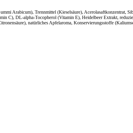
 (Gummi Arabicum), Trennmittel (Kieselsäure), Acerolasaftkonzentrat, Si
min C), DL-alpha-Tocopherol (Vitamin E), Heidelbeer Extrakt, reduzi
ronensäure), natürliches Apfelaroma, Konservierungsstoffe (Kaliumso