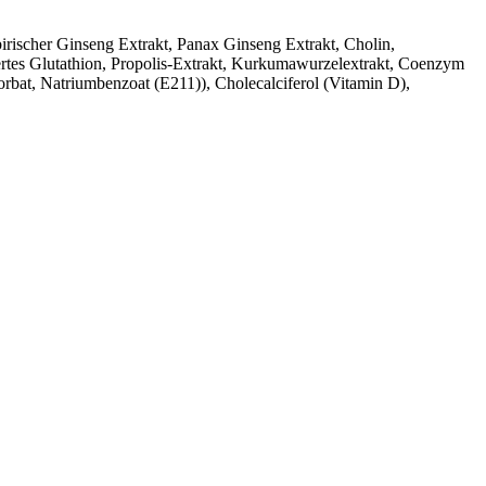
birischer Ginseng Extrakt, Panax Ginseng Extrakt, Cholin,
ertes Glutathion, Propolis-Extrakt, Kurkumawurzelextrakt, Coenzym
rbat, Natriumbenzoat (E211)), Cholecalciferol (Vitamin D),