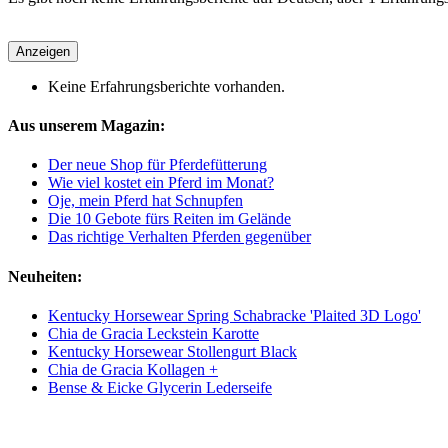
Anzeigen
Keine Erfahrungsberichte vorhanden.
Aus unserem Magazin:
Der neue Shop für Pferdefütterung
Wie viel kostet ein Pferd im Monat?
Oje, mein Pferd hat Schnupfen
Die 10 Gebote fürs Reiten im Gelände
Das richtige Verhalten Pferden gegenüber
Neuheiten:
Kentucky Horsewear Spring Schabracke 'Plaited 3D Logo'
Chia de Gracia Leckstein Karotte
Kentucky Horsewear Stollengurt Black
Chia de Gracia Kollagen +
Bense & Eicke Glycerin Lederseife