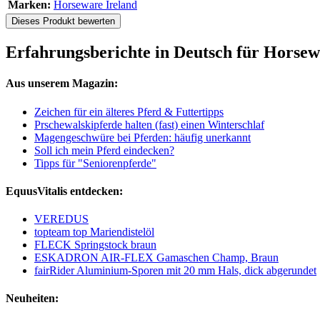
Marken:
Horseware Ireland
Dieses Produkt bewerten
Erfahrungsberichte in Deutsch für Horse
Aus unserem Magazin:
Zeichen für ein älteres Pferd & Futtertipps
Prschewalskipferde halten (fast) einen Winterschlaf
Magengeschwüre bei Pferden: häufig unerkannt
Soll ich mein Pferd eindecken?
Tipps für "Seniorenpferde"
EquusVitalis entdecken:
VEREDUS
topteam top Mariendistelöl
FLECK Springstock braun
ESKADRON AIR-FLEX Gamaschen Champ, Braun
fairRider Aluminium-Sporen mit 20 mm Hals, dick abgerundet
Neuheiten: