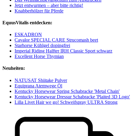
Jetzt entwurmen – aber bitte richtig!
Knabberhölzer für Pferde
EquusVitalis entdecken:
ESKADRON
Cavalor SPECIAL CARE Strucomash beet
Starhorse Kühlgel dopingfrei
Imperial Riding Halfter IRH Classic Sport schwarz
Excellent Horse Thymian
Neuheiten:
NATUSAT Shiitake Pulver
Equiprana Atemwege Öl
Kentucky Horsewear Spring Schabracke 'Metal Chain'
Kentucky Horsewear Dressur Schabracke 'Plaited 3D Logo'
Lilla Livet Hair we go! Schweifspray ULTRA Strong