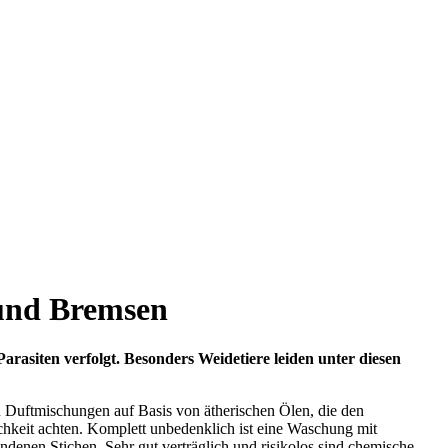
 und Bremsen
rasiten verfolgt. Besonders Weidetiere leiden unter diesen
zu Duftmischungen auf Basis von ätherischen Ölen, die den
chkeit achten. Komplett unbedenklich ist eine Waschung mit
andenen Stichen. Sehr gut verträglich und risikolos sind chemische