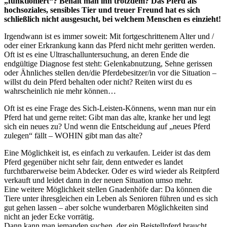
„funktioniert“? Behält man ihn trotzdem? Das Pferd als
hochsoziales, sensibles Tier und treuer Freund hat es sich
schließlich nicht ausgesucht, bei welchem Menschen es einzieht!
Irgendwann ist es immer soweit: Mit fortgeschrittenem Alter und /
oder einer Erkrankung kann das Pferd nicht mehr geritten werden.
Oft ist es eine Ultraschalluntersuchung, an deren Ende die
endgültige Diagnose fest steht: Gelenkabnutzung, Sehne gerissen
oder Ähnliches stellen den/die Pferdebesitzer/in vor die Situation –
willst du dein Pferd behalten oder nicht? Reiten wirst du es
wahrscheinlich nie mehr können…
Oft ist es eine Frage des Sich-Leisten-Könnens, wenn man nur ein
Pferd hat und gerne reitet: Gibt man das alte, kranke her und legt
sich ein neues zu? Und wenn die Entscheidung auf „neues Pferd
zulegen“ fällt ­– WOHIN gibt man das alte?
Eine Möglichkeit ist, es einfach zu verkaufen. Leider ist das dem
Pferd gegenüber nicht sehr fair, denn entweder es landet
furchtbarerweise beim Abdecker. Oder es wird wieder als Reitpferd
verkauft und leidet dann in der neuen Situation umso mehr.
Eine weitere Möglichkeit stellen Gnadenhöfe dar: Da können die
Tiere unter ihresgleichen ein Leben als Senioren führen und es sich
gut gehen lassen – aber solche wunderbaren Möglichkeiten sind
nicht an jeder Ecke vorrätig.
Dann kann man jemanden suchen, der ein Beistellpferd braucht,