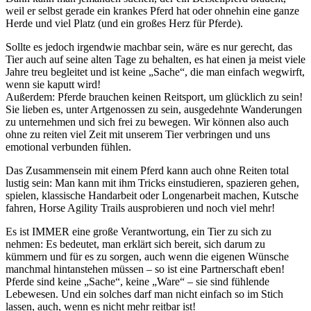
weil er selbst gerade ein krankes Pferd hat oder ohnehin eine ganze
Herde und viel Platz (und ein großes Herz für Pferde).
Sollte es jedoch irgendwie machbar sein, wäre es nur gerecht, das
Tier auch auf seine alten Tage zu behalten, es hat einen ja meist viele
Jahre treu begleitet und ist keine „Sache“, die man einfach wegwirft,
wenn sie kaputt wird!
Außerdem: Pferde brauchen keinen Reitsport, um glücklich zu sein!
Sie lieben es, unter Artgenossen zu sein, ausgedehnte Wanderungen
zu unternehmen und sich frei zu bewegen. Wir können also auch
ohne zu reiten viel Zeit mit unserem Tier verbringen und uns
emotional verbunden fühlen.
Das Zusammensein mit einem Pferd kann auch ohne Reiten total
lustig sein: Man kann mit ihm Tricks einstudieren, spazieren gehen,
spielen, klassische Handarbeit oder Longenarbeit machen, Kutsche
fahren, Horse Agility Trails ausprobieren und noch viel mehr!
Es ist IMMER eine große Verantwortung, ein Tier zu sich zu
nehmen: Es bedeutet, man erklärt sich bereit, sich darum zu
kümmern und für es zu sorgen, auch wenn die eigenen Wünsche
manchmal hintanstehen müssen – so ist eine Partnerschaft eben!
Pferde sind keine „Sache“, keine „Ware“ – sie sind fühlende
Lebewesen. Und ein solches darf man nicht einfach so im Stich
lassen, auch, wenn es nicht mehr reitbar ist!