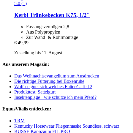
5.0 (1)
Kerbl
Tränkebecken K75, 1/2"
Fassungsvermögen 2,8 l
Aus Polypropylen
Zur Wand- & Rohrmontage
€ 49,99
Zustellung bis 11. August
Aus unserem Magazin:
Das Weihnachtsevangelium zum Ausdrucken
Die richtige Fütterung bei Boxenruhe
Wofür eignet sich welches Futter? - Teil 2
Produkttest: Sattelgurt
Insektenplage - wie schütze ich mein Pferd?
EquusVitalis entdecken:
TRM
Kentucky Horsewear Fliegenmaske Soundless, schwarz
BUSSE Kappzaum FIT-PRO