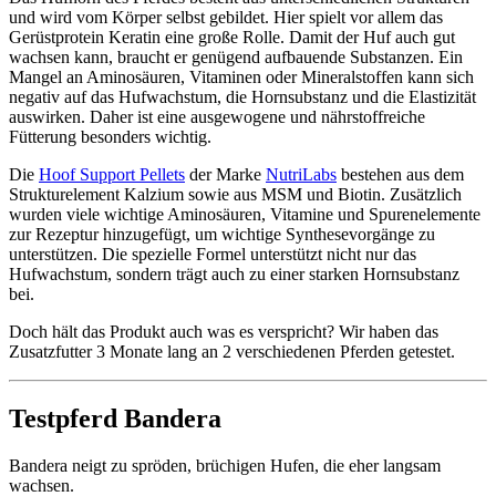
und wird vom Körper selbst gebildet. Hier spielt vor allem das
Gerüstprotein Keratin eine große Rolle. Damit der Huf auch gut
wachsen kann, braucht er genügend aufbauende Substanzen. Ein
Mangel an Aminosäuren, Vitaminen oder Mineralstoffen kann sich
negativ auf das Hufwachstum, die Hornsubstanz und die Elastizität
auswirken. Daher ist eine ausgewogene und nährstoffreiche
Fütterung besonders wichtig.
Die
Hoof Support Pellets
der Marke
NutriLabs
bestehen aus dem
Strukturelement Kalzium sowie aus MSM und Biotin. Zusätzlich
wurden viele wichtige Aminosäuren, Vitamine und Spurenelemente
zur Rezeptur hinzugefügt, um wichtige Synthesevorgänge zu
unterstützen. Die spezielle Formel unterstützt nicht nur das
Hufwachstum, sondern trägt auch zu einer starken Hornsubstanz
bei.
Doch hält das Produkt auch was es verspricht? Wir haben das
Zusatzfutter 3 Monate lang an 2 verschiedenen Pferden getestet.
Testpferd Bandera
Bandera neigt zu spröden, brüchigen Hufen, die eher langsam
wachsen.