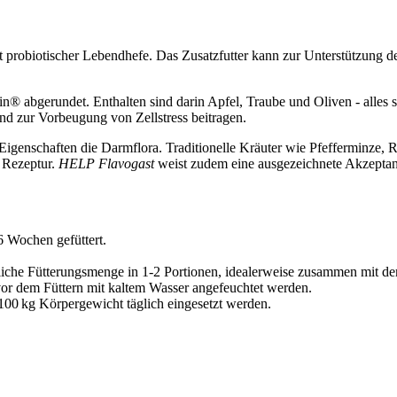
it probiotischer Lebendhefe. Das Zusatzfutter kann zur Unterstützung d
 abgerundet. Enthalten sind darin Apfel, Traube und Oliven - alles sa
nd zur Vorbeugung von Zellstress beitragen.
 Eigenschaften die Darmflora. Traditionelle Kräuter wie Pfefferminze,
e Rezeptur.
HELP Flavogast
weist zudem eine ausgezeichnete Akzeptan
6 Wochen gefüttert.
liche Fütterungsmenge in 1-2 Portionen, idealerweise zusammen mit dem
or dem Füttern mit kaltem Wasser angefeuchtet werden.
/ 100 kg Körpergewicht täglich eingesetzt werden.