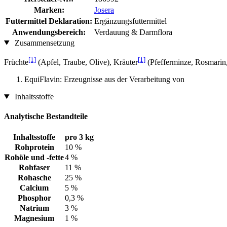
Marken:
Josera
Futtermittel Deklaration:
Ergänzungsfuttermittel
Anwendungsbereich:
Verdauung & Darmflora
Zusammensetzung
[1]
[1]
Früchte
(Apfel, Traube, Olive), Kräuter
(Pfefferminze, Rosmarin
EquiFlavin: Erzeugnisse aus der Verarbeitung von
Inhaltsstoffe
Analytische Bestandteile
Inhaltsstoffe
pro 3 kg
Rohprotein
10 %
Rohöle und -fette
4 %
Rohfaser
11 %
Rohasche
25 %
Calcium
5 %
Phosphor
0,3 %
Natrium
3 %
Magnesium
1 %