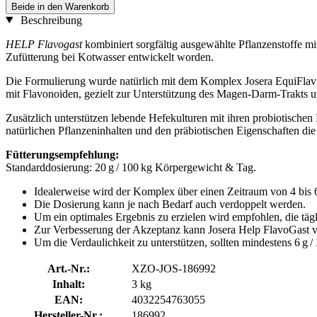
Beide in den Warenkorb
Beschreibung
HELP Flavogast
kombiniert sorgfältig ausgewählte Pflanzenstoffe m
Zufütterung bei Kotwasser entwickelt worden.
Die Formulierung wurde natürlich mit dem Komplex Josera EquiFlavin®
mit Flavonoiden, gezielt zur Unterstützung des Magen-Darm-Trakts u
Zusätzlich unterstützen lebende Hefekulturen mit ihren probiotischen
natürlichen Pflanzeninhalten und den präbiotischen Eigenschaften di
Fütterungsempfehlung:
Standarddosierung: 20 g / 100 kg Körpergewicht & Tag.
Idealerweise wird der Komplex über einen Zeitraum von 4 bis 
Die Dosierung kann je nach Bedarf auch verdoppelt werden.
Um ein optimales Ergebnis zu erzielen wird empfohlen, die täg
Zur Verbesserung der Akzeptanz kann Josera Help FlavoGast v
Um die Verdaulichkeit zu unterstützen, sollten mindestens 6 g 
Art.-Nr.:
XZO-JOS-186992
Inhalt:
3 kg
EAN:
4032254763055
Hersteller-Nr.:
186992