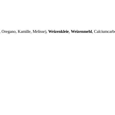
, Oregano, Kamille, Melisse),
Weizenkleie
,
Weizenmehl
, Calciumcarb