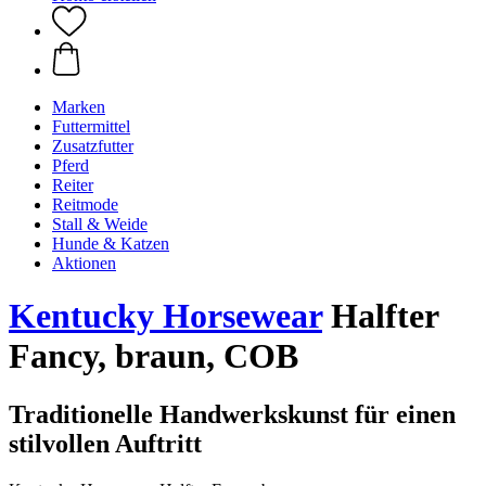
Marken
Futtermittel
Zusatzfutter
Pferd
Reiter
Reitmode
Stall & Weide
Hunde & Katzen
Aktionen
Kentucky Horsewear
Halfter
Fancy, braun, COB
Traditionelle Handwerkskunst für einen
stilvollen Auftritt