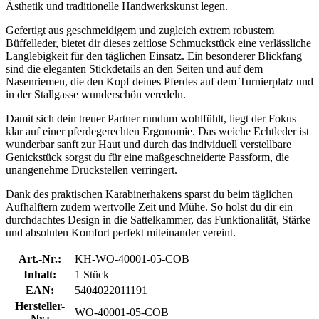
Ästhetik und traditionelle Handwerkskunst legen.
Gefertigt aus geschmeidigem und zugleich extrem robustem
Büffelleder, bietet dir dieses zeitlose Schmuckstück eine verlässliche
Langlebigkeit für den täglichen Einsatz. Ein besonderer Blickfang
sind die eleganten Stickdetails an den Seiten und auf dem
Nasenriemen, die den Kopf deines Pferdes auf dem Turnierplatz und
in der Stallgasse wunderschön veredeln.
Damit sich dein treuer Partner rundum wohlfühlt, liegt der Fokus
klar auf einer pferdegerechten Ergonomie. Das weiche Echtleder ist
wunderbar sanft zur Haut und durch das individuell verstellbare
Genickstück sorgst du für eine maßgeschneiderte Passform, die
unangenehme Druckstellen verringert.
Dank des praktischen Karabinerhakens sparst du beim täglichen
Aufhalftern zudem wertvolle Zeit und Mühe. So holst du dir ein
durchdachtes Design in die Sattelkammer, das Funktionalität, Stärke
und absoluten Komfort perfekt miteinander vereint.
Art.-Nr.:
KH-WO-40001-05-COB
Inhalt:
1 Stück
EAN:
5404022011191
Hersteller-
WO-40001-05-COB
Nr.: