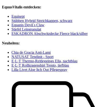
EquusVitalis entdecken:
Equisept
Stübben Hybrid Streichkappen, schwarz
Equanis Devil ́s Claw
Stiefel Leingranulat
ESKADRON Abschwitzdecke Fleece black/silber
Neuheiten:
Chia de Gracia Anti-Lami
NATUSAT Tendinit - Sport
E·L·T Thermo-Reitleggings Ella, nachtblau
E·L·T Rollkragenshirt Trento, tiefblau
Lilla Livet Aloe Itch Out Pflegespray