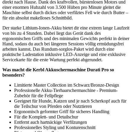
direkt nach Hause. Dank des kraftvollen, bürstenlosen Motors und
einer enormen Hubzahl von 3.500 Hüben pro Minute gleitet die
Maschine selbst durch dickes oder verfilztes Fell wie durch Butter –
für ein absolut makelloses Schnittbild.
Der starke Lithium-Ionen-Akku bietet dir eine extrem lange Laufzeit
von bis zu 4 Stunden. Dabei liegt das Gerät dank des
ergonomischen Griffs und des minimalen Gewichts perfekt in deiner
Hand, sodass du auch bei längeren Sessions völlig ermüdungsfrei
arbeiten kannst. Das Rundum-sorglos-Paket wird durch eine
praktische Ladestation inklusive LED-Anzeige und eine exklusive
Servicekarte für die erste Wartung perfekt abgerundet.
Was macht die Kerbl Akkuschermaschine Durati Pro so
besonders?
Limitierte Master Collection im Schwarz/Bronze-Design
Professionelle Akku-Tierhaarschermaschine - Premium-
Zubehör für die Fellpflege
Geeignet für Hunde, Katzen und je nach Scherkopf auch für
die Teilschur von Pferden oder Nutztieren
Ergonomisch geformter Griff für sicheres Handling
Für die Komplett- und Detailschur
Entfernt auch hartnäckige Verfilzungen
Professionelles Styling und Konturenschnitt