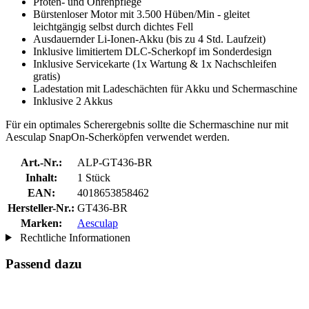
Pfoten- und Ohrenpflege
Bürstenloser Motor mit 3.500 Hüben/Min - gleitet
leichtgängig selbst durch dichtes Fell
Ausdauernder Li-Ionen-Akku (bis zu 4 Std. Laufzeit)
Inklusive limitiertem DLC-Scherkopf im Sonderdesign
Inklusive Servicekarte (1x Wartung & 1x Nachschleifen
gratis)
Ladestation mit Ladeschächten für Akku und Schermaschine
Inklusive 2 Akkus
Für ein optimales Scherergebnis sollte die Schermaschine nur mit
Aesculap SnapOn-Scherköpfen verwendet werden.
Art.-Nr.:
ALP-GT436-BR
Inhalt:
1 Stück
EAN:
4018653858462
Hersteller-Nr.:
GT436-BR
Marken:
Aesculap
Rechtliche Informationen
Passend dazu