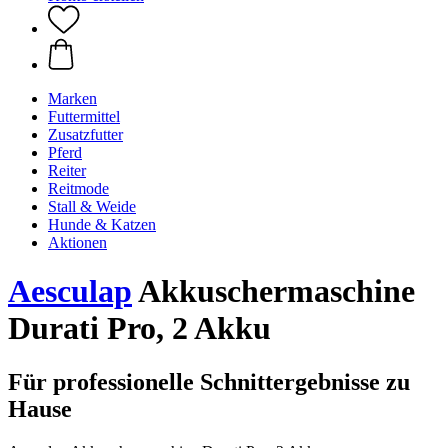
Marken
Futtermittel
Zusatzfutter
Pferd
Reiter
Reitmode
Stall & Weide
Hunde & Katzen
Aktionen
Aesculap
Akkuschermaschine
Durati Pro, 2 Akku
Für professionelle Schnittergebnisse zu
Hause