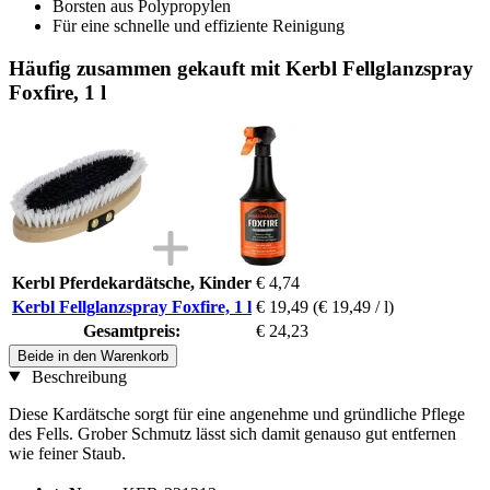
Borsten aus Polypropylen
Für eine schnelle und effiziente Reinigung
Häufig zusammen gekauft mit Kerbl Fellglanzspray
Foxfire, 1 l
Kerbl Pferdekardätsche, Kinder
€ 4,74
Kerbl Fellglanzspray Foxfire, 1 l
€ 19,49
(€ 19,49 / l)
Gesamtpreis:
€ 24,23
Beide in den Warenkorb
Beschreibung
Diese Kardätsche sorgt für eine angenehme und gründliche Pflege
des Fells. Grober Schmutz lässt sich damit genauso gut entfernen
wie feiner Staub.