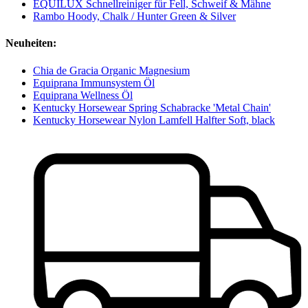
EQUILUX Schnellreiniger für Fell, Schweif & Mähne
Rambo Hoody, Chalk / Hunter Green & Silver
Neuheiten:
Chia de Gracia Organic Magnesium
Equiprana Immunsystem Öl
Equiprana Wellness Öl
Kentucky Horsewear Spring Schabracke 'Metal Chain'
Kentucky Horsewear Nylon Lamfell Halfter Soft, black