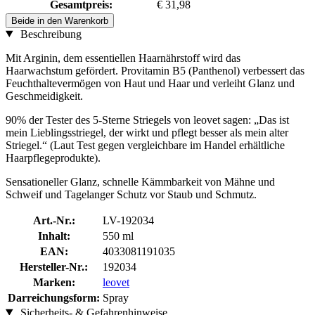
Gesamtpreis:
€ 31,98
Beide in den Warenkorb
Beschreibung
Mit Arginin, dem essentiellen Haarnährstoff wird das
Haarwachstum gefördert. Provitamin B5 (Panthenol) verbessert das
Feuchthaltevermögen von Haut und Haar und verleiht Glanz und
Geschmeidigkeit.
90% der Tester des 5-Sterne Striegels von leovet sagen: „Das ist
mein Lieblingsstriegel, der wirkt und pflegt besser als mein alter
Striegel.“ (Laut Test gegen vergleichbare im Handel erhältliche
Haarpflegeprodukte).
Sensationeller Glanz, schnelle Kämmbarkeit von Mähne und
Schweif und Tagelanger Schutz vor Staub und Schmutz.
Art.-Nr.:
LV-192034
Inhalt:
550 ml
EAN:
4033081191035
Hersteller-Nr.:
192034
Marken:
leovet
Darreichungsform:
Spray
Sicherheits- & Gefahrenhinweise