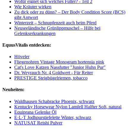
Wofür eignet sich welches Futter? - Teil 2
Wie Kräuter wirken
Zu dick oder zu dünn? – Der Body Condition Score (BCS)
gibt Antwort
Winterzeit – Schnupfenzeit auch beim Pferd
Neuseeländische Grünlippmuschel – Hilfe bei
Gelenkserkrankungen
EquusVitalis entdecken:
Höveler
Fliegenohren Vintage Monogram hortensia pink
Cat's Love Katzen Nassfutter "Junior Huhn Pur"
Dr. Weyrauch Nr. 4 Goldwert - Für Reiter
PRESTIGE Steigbügelriemen, tobacco
Neuheiten:
Waldhausen Schabracke Phoenix, schwarz
Kentucky Horsewear Nylon Lamfell Halfter Soft, natural
Equiprana Gelenke Öl
E·L·T Jodhpurstiefelette Winter, schwarz
NATUSAT Reishi Pulver