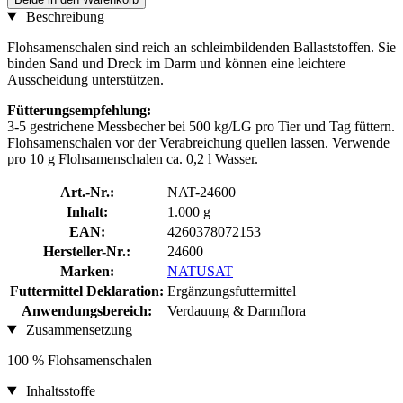
Beschreibung
Flohsamenschalen sind reich an schleimbildenden Ballaststoffen. Sie
binden Sand und Dreck im Darm und können eine leichtere
Ausscheidung unterstützen.
Fütterungsempfehlung:
3-5 gestrichene Messbecher bei 500 kg/LG pro Tier und Tag füttern.
Flohsamenschalen vor der Verabreichung quellen lassen. Verwende
pro 10 g Flohsamenschalen ca. 0,2 l Wasser.
Art.-Nr.:
NAT-24600
Inhalt:
1.000 g
EAN:
4260378072153
Hersteller-Nr.:
24600
Marken:
NATUSAT
Futtermittel Deklaration:
Ergänzungsfuttermittel
Anwendungsbereich:
Verdauung & Darmflora
Zusammensetzung
100 % Flohsamenschalen
Inhaltsstoffe