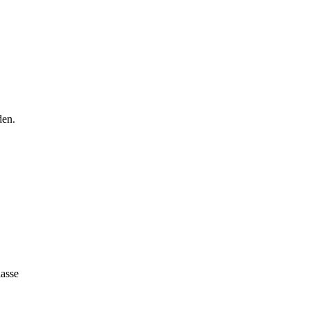
den.
asse