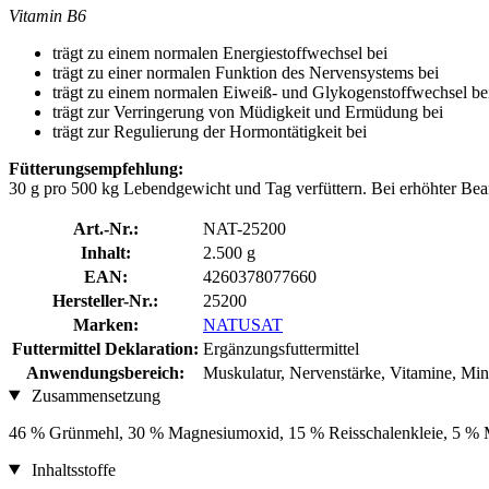
Vitamin B6
trägt zu einem normalen Energiestoffwechsel bei
trägt zu einer normalen Funktion des Nervensystems bei
trägt zu einem normalen Eiweiß- und Glykogenstoffwechsel be
trägt zur Verringerung von Müdigkeit und Ermüdung bei
trägt zur Regulierung der Hormontätigkeit bei
Fütterungsempfehlung:
30 g pro 500 kg Lebendgewicht und Tag verfüttern. Bei erhöhter Be
Art.-Nr.:
NAT-25200
Inhalt:
2.500 g
EAN:
4260378077660
Hersteller-Nr.:
25200
Marken:
NATUSAT
Futtermittel Deklaration:
Ergänzungsfuttermittel
Anwendungsbereich:
Muskulatur, Nervenstärke, Vitamine, Min
Zusammensetzung
46 % Grünmehl, 30 % Magnesiumoxid, 15 % Reisschalenkleie, 5 % M
Inhaltsstoffe