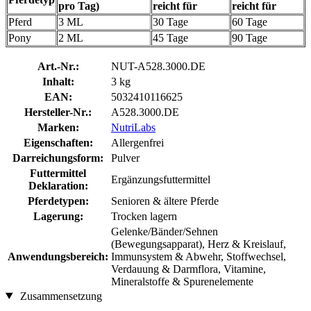
pro Tag)
reicht für
reicht für
Pferd
3 ML
30 Tage
60 Tage
Pony
2 ML
45 Tage
90 Tage
Art.-Nr.:
NUT-A528.3000.DE
Inhalt:
3 kg
EAN:
5032410116625
Hersteller-Nr.:
A528.3000.DE
Marken:
NutriLabs
Eigenschaften:
Allergenfrei
Darreichungsform:
Pulver
Futtermittel
Ergänzungsfuttermittel
Deklaration:
Pferdetypen:
Senioren & ältere Pferde
Lagerung:
Trocken lagern
Gelenke/Bänder/Sehnen
(Bewegungsapparat), Herz & Kreislauf,
Anwendungsbereich:
Immunsystem & Abwehr, Stoffwechsel,
Verdauung & Darmflora, Vitamine,
Mineralstoffe & Spurenelemente
Zusammensetzung