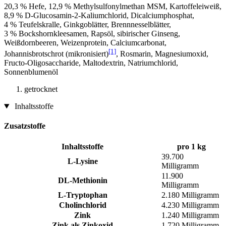
20,3 % Hefe, 12,9 % Methylsulfonylmethan MSM, Kartoffeleiweiß,
8,9 % D-Glucosamin-2-Kaliumchlorid, Dicalciumphosphat,
4 % Teufelskralle, Ginkgoblätter, Brennnesselblätter,
3 % Bockshornkleesamen, Rapsöl, sibirischer Ginseng,
Weißdornbeeren, Weizenprotein, Calciumcarbonat,
[1]
Johannisbrotschrot (mikronisiert)
, Rosmarin, Magnesiumoxid,
Fructo-Oligosaccharide, Maltodextrin, Natriumchlorid,
Sonnenblumenöl
getrocknet
Inhaltsstoffe
Zusatzstoffe
Inhaltsstoffe
pro 1 kg
39.700
L-Lysine
Milligramm
11.900
DL-Methionin
Milligramm
L-Tryptophan
2.180 Milligramm
Cholinchlorid
4.230 Milligramm
Zink
1.240 Milligramm
Zink als Zinkoxid
1.720 Milligramm