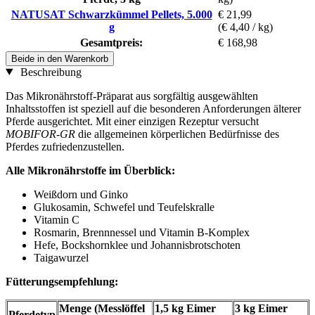
NATUSAT Schwarzkümmel Pellets, 5.000
€ 21,99
g
(€ 4,40 / kg)
Gesamtpreis:
€ 168,98
Beide in den Warenkorb
Beschreibung
Das Mikronährstoff-Präparat aus sorgfältig ausgewählten
Inhaltsstoffen ist speziell auf die besonderen Anforderungen älterer
Pferde ausgerichtet. Mit einer einzigen Rezeptur versucht
MOBIFOR-GR
die allgemeinen körperlichen Bedürfnisse des
Pferdes zufriedenzustellen.
Alle Mikronährstoffe im Überblick:
Weißdorn und Ginko
Glukosamin, Schwefel und Teufelskralle
Vitamin C
Rosmarin, Brennnessel und Vitamin B-Komplex
Hefe, Bockshornklee und Johannisbrotschoten
Taigawurzel
Fütterungsempfehlung:
Menge (Messlöffel
1,5 kg Eimer
3 kg Eimer
Pferdetyp